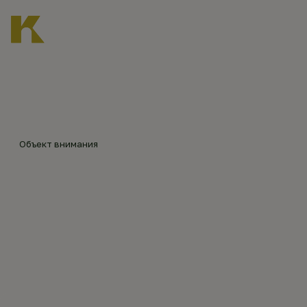
Главная
Каталог объектов
Никольская Церковь в Истобенске
©
Андр
Объект внимания
ей
НИКОЛЬСКАЯ
Чекм
арёв
ЦЕРКОВЬ В
(202
3)
ИСТОБЕНСКЕ