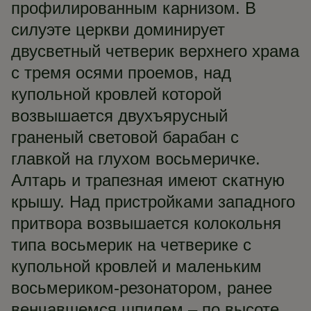
профилированным карнизом. В
силуэте церкви доминирует
двусветный четверик верхнего храма
с тремя осями проемов, над
купольной кровлей которой
возвышается двухъярусный
граненый световой барабан с
главкой на глухом восьмеричке.
Алтарь и трапезная имеют скатную
крышу. Над пристройками западного
притвора возвышается колокольня
типа восьмерик на четверике с
купольной кровлей и маленьким
восьмериком-резонатором, ранее
венчавшемся шпилем – по высоте