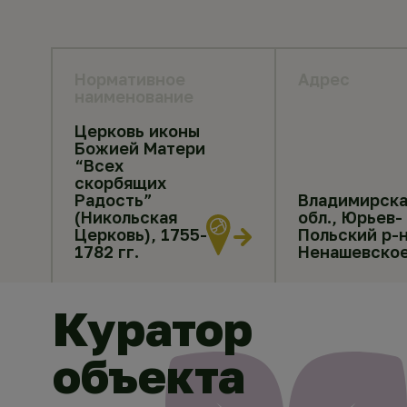
Нормативное
Адрес
наименование
Церковь иконы
Божией Матери
“Всех
скорбящих
Радость”
Владимирска
(Никольская
обл., Юрьев-
Церковь), 1755-
Польский р-н
1782 гг.
Ненашевско
Куратор
объекта