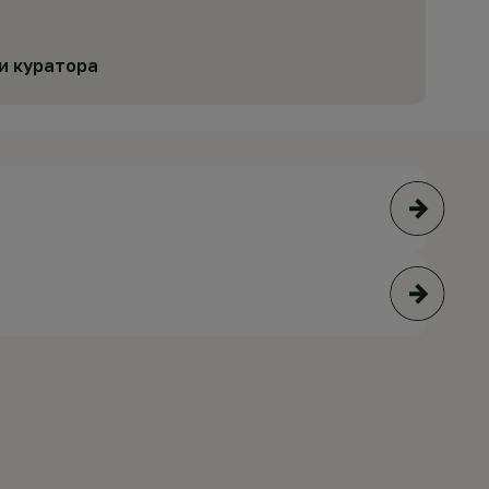
и куратора
© В
© M