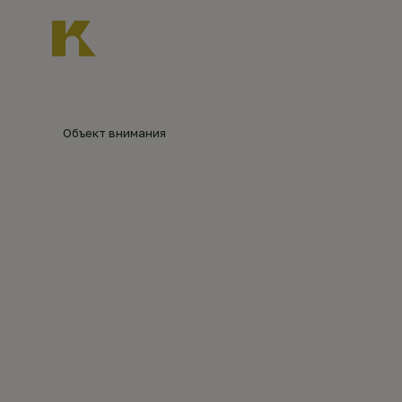
Главная
О нас
Новости
Каталог объект
Главная
Каталог объектов
Никольская Цер
Объект внимания
НИКОЛЬ
©
MikeMind777,
sobory.ru
(2023)
НЕНАШЕ