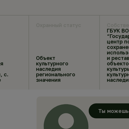
Охранный статус
Собстве
ГБУК ВО
“Госуда
центр п
сохране
использ
Объект
и реста
я
культурного
объекто
наследия
культур
, с.
регионального
культур
е
значения
наследи
Ты можешь 