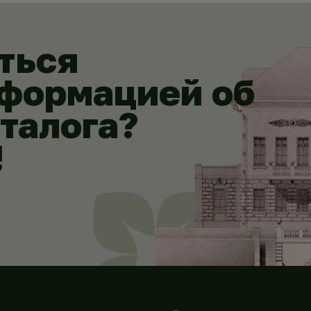
ться
нформацией об
аталога?
!