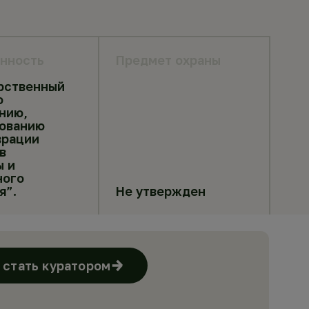
нность
Предмет охраны
рственный
о
нию,
ованию
врации
в
ы и
ного
я”.
Не утвержден
стать куратором