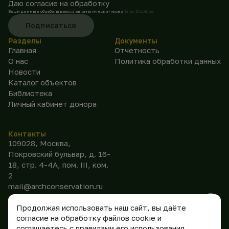
Даю согласие на обработку
Ваши данные обрабатываются автоматически через
SmartCaptcha
Подписаться
Разделы
Документы
Главная
Отчетность
О нас
Политика обработки данных
Новости
Каталог объектов
Библиотека
Личный кабинет донора
Контакты
109028, Москва,
Покровский бульвар, д. 16-
18, стр. 4-4А, пом. III, ком.
2
mail@archconservation.ru
Продолжая использовать наш сайт, вы даёте
согласие на обработку файлов cookie и
соглашаетесь с правилами его использования.