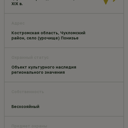
XIX в.
Адрес
Костромская область, Чухломский
район, село (урочище) Понизье
Охранный статус
Объект культурного наследия
регионального значения
Собственность
Бесхозяйный
Предмет охраны