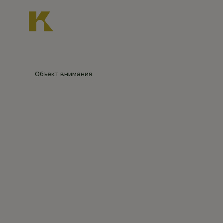
Главная
О нас
Новости
Каталог объект
Главная
Каталог объектов
Спасская церко
Объект внимания
СПАССК
©
Елена
Щёболева
(2016)
ОШЕТИ