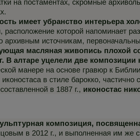
атки на постаментах, скромные архивол
х.
ость имеет убранство интерьера хол
 расположение которой напоминает раз
по архивным источникам, первоначальн
ующая масляная живопись плохой со
. В алтаре уцелели две композиции ко
ской манере на основе гравюр к Библ
иконостаса в стиле барокко, частично 
составленной в 1887 г.,
иконостас ник
кульптурная композиция, посвящен
цовым в 2012 г., и выполненная им же 