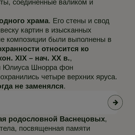
ьты, соединенные валиком и
одного храма
. Его стены и свод
веску картин в изысканных
ые композиции были выполнены в
хранности относится ко
н. XIX – нач. ХХ в.
,
ии Юлиуса Шнорра фон
сохранились четыре верхних яруса.
огда не заменялся
.
© Е
ная родословной Васнецовых
,
стела, посвященная памяти