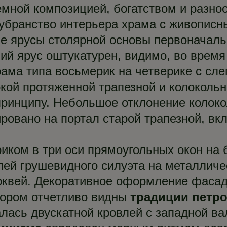
емной композицией, богатством и разно
убранство интерьера храма с живописн
е ярусы столярной основы первоначальн
ний ярус оштукатурен, видимо, во время
рама типа восьмерик на четверике с сл
кой протяженной трапезной и колокольн
ринципу. Небольшое отклонение колокол
ровано на портал старой трапезной, вк
иком в три оси прямоугольных окон на
лей грушевидного силуэта на металлич
рквей. Декоративное оформление фаса
тором отчетливо видны
традиции петро
лась двускатной кровлей с западной ва