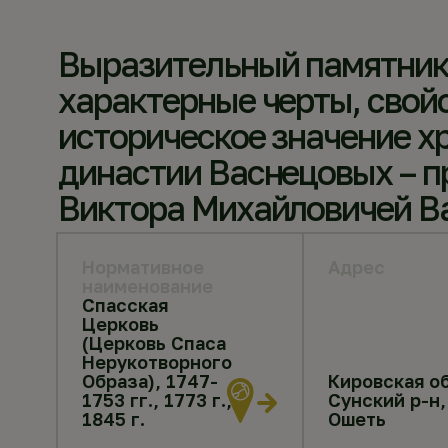
Выразительный памятник в
характерные черты, свой
историческое значение х
династии Васнецовых – п
Виктора Михайловичей В
Нормативное
Адрес
наименование
Спасская
Церковь
(Церковь Спаса
Нерукотворного
Образа), 1747-
Кировская об
1753 гг., 1773 г.,
Сунский р-н,
1845 г.
Ошеть