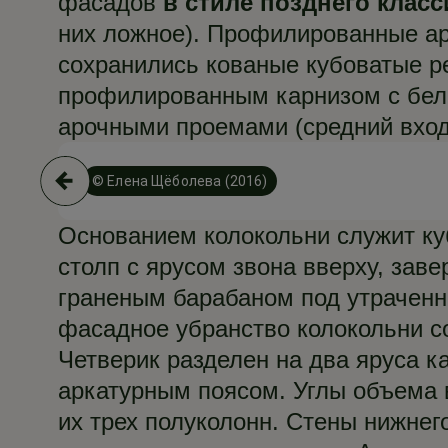
фасадов
в стиле позднего клас
них ложное). Профилированные ар
сохранились кованые кубоватые 
профилированным карнизом с бел
арочными проемами (средний вход
© Елена Щёболева (2016)
Основанием колокольни служит ку
столп с ярусом звона вверху, зав
граненым барабаном под утрачен
фасадное убранство колокольни со
Четверик разделен на два яруса к
аркатурным поясом. Углы объема 
их трех полуколонн. Стены нижне