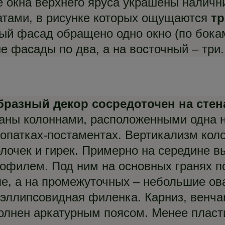
 окна верхнего яруса украшены наличн
атами, в рисунке которых ощущаются
тр
ый фасад обращено одно окно (по бока
е фасады по два, а на восточный – три.
бразный декор сосредоточен на стен
аны колоннами, расположенными одна на
опатках-постаментах. Вертикализм кол
лочек и гирек. Примерно на середине в
филем. Под ним на основных гранях 
е, а на промежуточных – небольшие ов
эллипсовидная филенка. Карниз, венчаю
олнен аркатурным поясом. Менее пласт