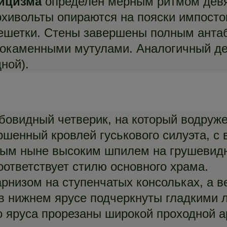
сицизма
определен мерным ритмом девят
хивольты опираются на пояски импостов
решетки. Стены завершены полным анта
окаменными мутулами. Аналогичный дек
ной).
бовидный четверик, на который водруж
ершенный кровлей гуськового силуэта, с
ным ныне высоким шпилем на грушевидн
ответствует стилю основного храма.
арнизом на ступенчатых консольках, а 
в нижнем ярусе подчеркнуты гладкими л
го яруса прорезаны широкой проходной 