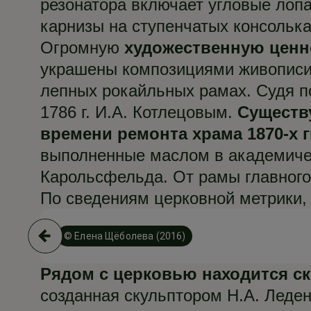
резонатора включает угловые лоп
карнизы на ступенчатых консолька
Огромную
художественную ценн
украшены композициями живописи,
лепных рокайльных рамах. Судя 
1786 г. И.А. Котлецовым.
Существ
времени ремонта храма 1870-х гг
выполненные маслом в академиче
Карольсфельда. От рамы главного 
По сведениям церковной метрики, 
© Елена Щёболева (2016)
Рядом с церковью находится с
созданная скульптором Н.А. Леден