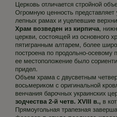
Церковь отличается стройной объ
Огромную ценность представляет 
лепных рамах и уцелевшие верхни
Храм возведен из кирпича
, ниж
церкви, состоящей из основного х
пятигранным алтарем, более широ
построена по продольно-осевому п
ее местоположение было сориенти
придел.
Объем храма с двусветным четвер
восьмериком с оригинальной кров
венчания барочных украинских це
зодчества 2-й четв. XVIII в.,
в ко
Прямоугольная трапезная заверша