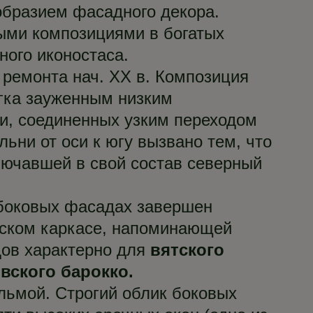
образием фасадного декора.
ыми композициями в богатых
ого иконостаса.
 ремонта нач. ХХ в. Композиция
егка зауженным низким
и, соединенных узким переходом
ьни от оси к югу вызвано тем, что
лючавшей в свой состав северный
 боковых фасадах завершен
еском каркасе, напоминающей
дов характерно для
вятского
вского барокко.
льмой. Строгий облик боковых