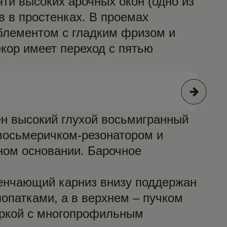
и высоких арочных окон (одно из
 в простенках. В проемах
блементом с гладким фризом и
ор имеет переход с пятью
© Е
ен высокий глухой восьмигранный
 восьмеричком-резонатором и
ом основании. Барочное
венчающий карниз внизу поддержан
опатками, а в верхнем – пучком
аркой с многопрофильным