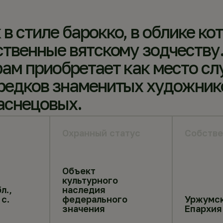
 стиле барокко, в облике ко
ственные вятскому зодчеству
рам приобретает как место с
редков знаменитых художник
аснецовых.
Охранный статус
Собстве
Объект
культурного
л.,
наследия
 с.
федерального
Уржумс
значения
Епархия