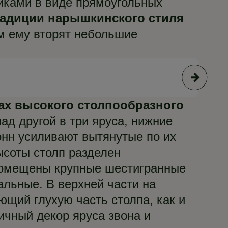
иками в виде прямоугольных
адиции нарышкинского стиля
м ему вторят небольшие
ах высокого столпообразного
д другой в три яруса, нижние
онн усиливают вытянутые по их
ысоты столп разделен
помещены крупные шестигранные
альные. В верхней части на
щий глухую часть столпа, как и
ичный декор яруса звона и