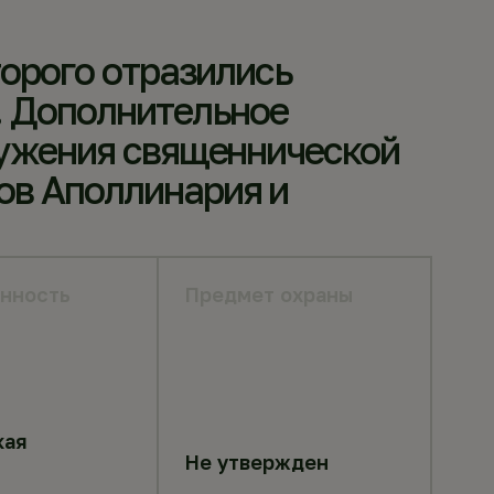
торого отразились
. Дополнительное
лужения священнической
ов Аполлинария и
нность
Предмет охраны
кая
Не утвержден