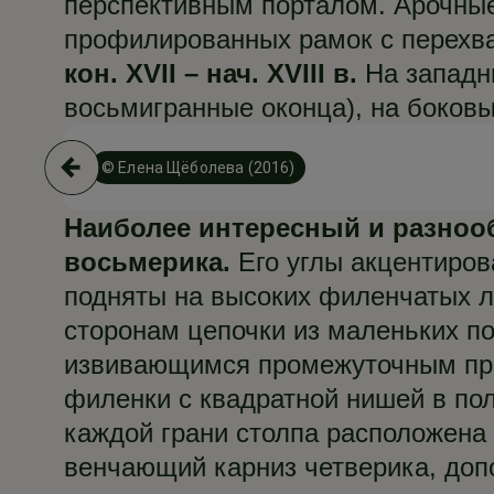
перспективным порталом. Арочные
профилированных рамок с перехв
кон. XVII – нач. XVIII в.
На западн
восьмигранные оконца), на боковы
© Елена Щёболева (2016)
Наиболее интересный и разноо
восьмерика.
Его углы акцентиров
подняты на высоких филенчатых л
сторонам цепочки из маленьких по
извивающимся промежуточным про
филенки с квадратной нишей в пол
каждой грани столпа расположена 
венчающий карниз четверика, доп