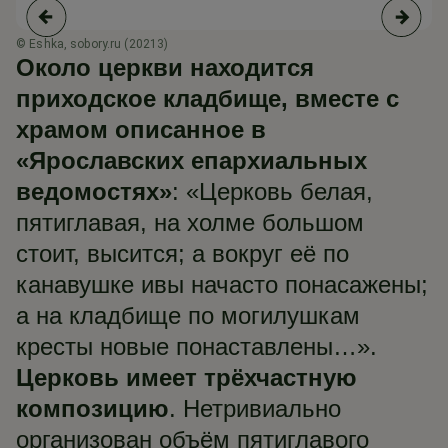
© Eshka, sobory.ru (20213)
© 
Около церкви находится
приходское кладбище, вместе с
храмом описанное в
«Ярославских епархиальных
ведомостях»
: «Церковь белая,
пятиглавая, на холме большом
стоит, высится; а вокруг её по
канавушке ивы начасто понасажены;
а на кладбище по могилушкам
кресты новые понаставлены…».
Церковь имеет трёхчастную
композицию
. Нетривиально
организован объём пятиглавого