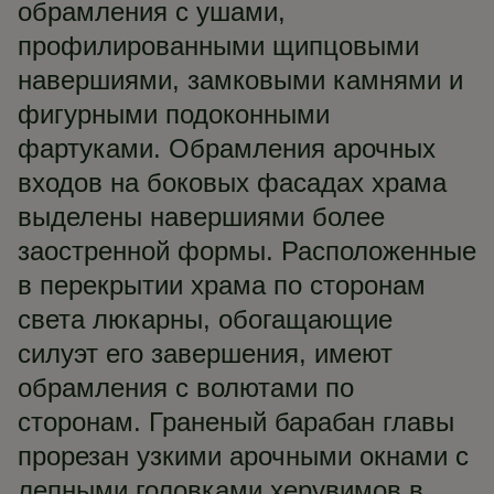
обрамления с ушами,
профилированными щипцовыми
навершиями, замковыми камнями и
фигурными подоконными
фартуками. Обрамления арочных
входов на боковых фасадах храма
выделены навершиями более
заостренной формы. Расположенные
в перекрытии храма по сторонам
света люкарны, обогащающие
силуэт его завершения, имеют
обрамления с волютами по
сторонам. Граненый барабан главы
прорезан узкими арочными окнами с
лепными головками херувимов в