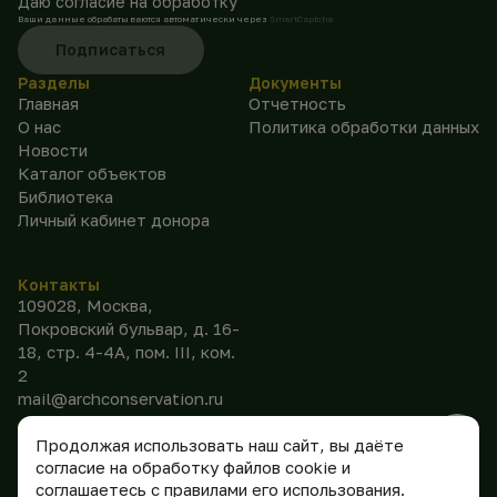
Даю согласие на обработку
Ваши данные обрабатываются автоматически через
SmartCaptcha
Подписаться
Разделы
Документы
Главная
Отчетность
О нас
Политика обработки данных
Новости
Каталог объектов
Библиотека
Личный кабинет донора
Контакты
109028, Москва,
Покровский бульвар, д. 16-
18, стр. 4-4А, пом. III, ком.
2
mail@archconservation.ru
Продолжая использовать наш сайт, вы даёте
согласие на обработку файлов cookie и
соглашаетесь с правилами его использования.