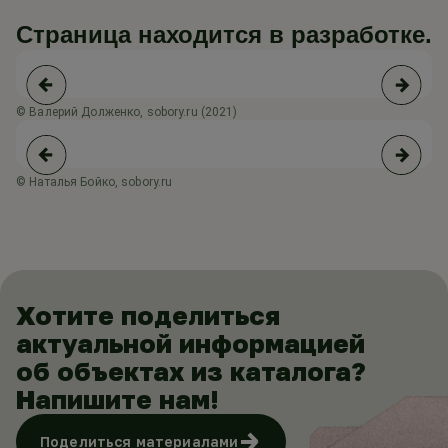
Страница находится в разработке.
© Валерий Долженко, sobory.ru (2021)
© 
© Наталья Бойко, sobory.ru
© 
Хотите поделиться
актуальной информацией
об объектах из каталога?
Напишите нам!
Поделиться материалами