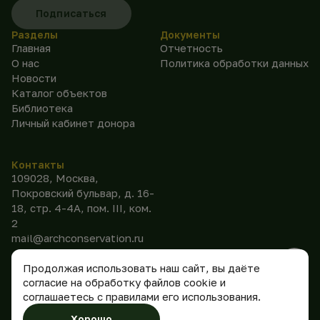
Подписаться
Разделы
Документы
Главная
Отчетность
О нас
Политика обработки данных
Новости
Каталог объектов
Библиотека
Личный кабинет донора
Контакты
109028, Москва,
Покровский бульвар, д. 16-
18, стр. 4-4А, пом. III, ком.
2
mail@archconservation.ru
Продолжая использовать наш сайт, вы даёте
согласие на обработку файлов cookie и
соглашаетесь с правилами его использования.
©
2026
АНО
Сделано
Хорошо