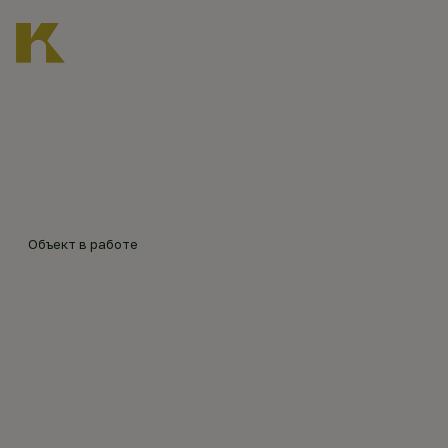
Главная
Каталог объектов
Троицкий храм в Горельце
Объект в работе
ТРОИЦКИЙ ХРАМ В
ГОРЕЛЬЦЕ