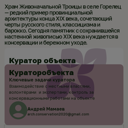
Храм Живоначальной Троицы в селе Горелец
— редкий пример провинциальной
архитектуры конца XIX века, сочетающий
черты русского стиля, классицизма и
барокко. Сегодня памятник с сохранившейся
настенной живописью XIX века нуждается в
консервации и бережном уходе.
Куратор объекта
Куратор
объекта
Ключевые задачи куратора
Взаимодействие с местными властями,
волонтёрами и экспертами, контроль за
консервационными работами на объекте
Андрей Мамаев
arch.conservation2020@gmail.com