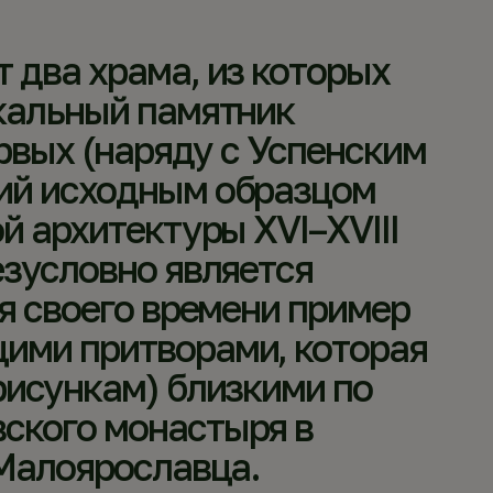
 два храма, из которых
кальный памятник
ервых (наряду с Успенским
ий исходным образцом
й архитектуры XVI–XVIII
езусловно является
я своего времени пример
ими притворами, которая
рисункам) близкими по
ского монастыря в
 Малоярославца.