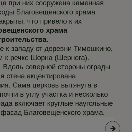
ща при них сооружена каменная
входы Благовещенского храма
крыты, что привело к их
овещенского храма
троительства.
е к западу от деревни Тимошкино,
 к речке Шорна (Шернога).
. Вдоль северной стороны ограды
я стена акцентирована
ия. Сама церковь вытянута в
почти в углу участка и несколько
рада включает круглые наугольные
 фасад Благовещенского храма.
© А