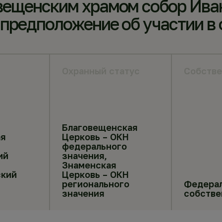
вещенским храмом собор Ива
 предположение об участии в
Охранный статус
Собстве
Благовещенская
я
Церковь – ОКН
федерального
ий
значения,
Знаменская
ский
Церковь – ОКН
регионального
Федера
значения
собстве