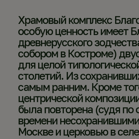
Храмовый комплекс Благо
особую ценность имеет Б
древнерусского зодчества
собором в Костроме) дв
для целой типологической
столетий. Из сохранивши
самым ранним. Кроме тог
центрической композици
была повторена (судя по
времени несохранившими
Москве и церковью в сел