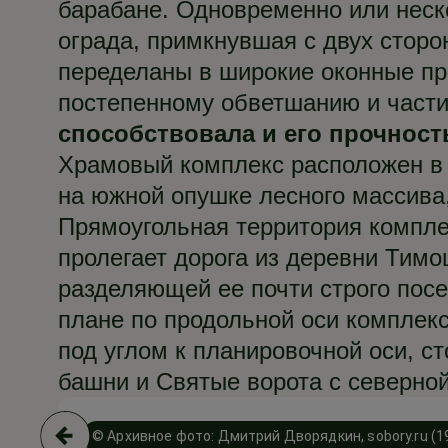
барабане. Одновременно или неск
ограда, примкнувшая с двух сторо
переделаны в широкие оконные пр
постепенному обветшанию и част
способствовала и его прочност
Храмовый комплекс расположен в 
на южной опушке лесного массива
Прямоугольная территория комплек
пролегает дорога из деревни Тим
разделяющей ее почти строго пос
плане по продольной оси комплекса
под углом к планировочной оси, с
башни и Святые ворота с северно
© Архивное фото: Дмитрий Дворядкин, sobory.ru (1