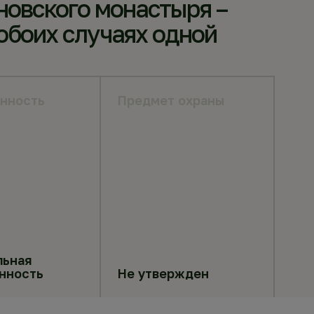
новского монастыря –
 обоих случаях одной
нность
Предмет охраны
льная
нность
Не утвержден