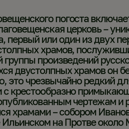
вещенского погоста включает
лаговещенская церковь – уни
, первый или один из двух п
устолпных храмов, послуживш
 группы произведений русско
хся двустолпных храмов он б
о, это чрезвычайно редкий дл
и с крестообразно примыкающ
 опубликованным чертежам и 
ся храмами – собором Иванов
е Ильинском на Протве около