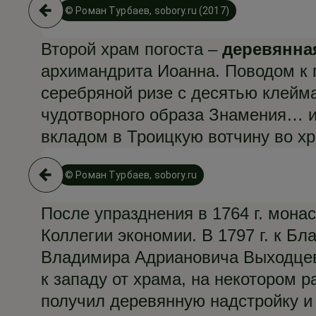
© Роман Турбаев, sobory.ru (2017)
Второй храм погоста –
деревянна
архимандрита Иоанна. Поводом к п
серебряной ризе с десятью клейм
чудотворного образа Знамения… и
вкладом в Троицкую вотчину во х
© Роман Турбаев, sobory.ru
После упразднения в 1764 г. мон
Коллегии экономии. В 1797 г. к Б
Владимира Адриановича Выходцева
к западу от храма, на некотором р
получил деревянную надстройку и