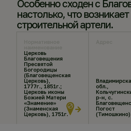
Особенно сходен с Благо
настолько, что возникает
строительной артели.
Нормативное
Адрес
наименование
Церковь
Благовещения
Пресвятой
Богородицы
(Благовещенская
Церковь),
Владимирска
1777г., 1851г.;
обл.,
Церковь иконы
Кольчугинск
Божией Матери
р-н, с.
«Знамение»
Благовещен
(Знаменская
Погост
Церковь), 1751г.
(Тимошкино)