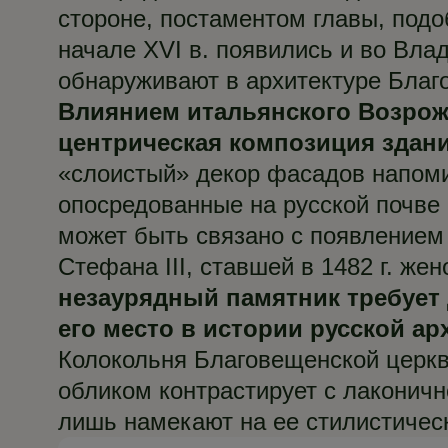
стороне, постаментом главы, подо
начале XVI в. появились и во Вла
обнаруживают в архитектуре Благ
Влиянием итальянского Возрожд
центрическая композиция зда
«слоистый» декор фасадов напоми
опосредованные на русской почве
может быть связано с появлением 
Стефана III, ставшей в 1482 г. ж
незаурядный памятник требует
его место в истории русской а
Колокольня Благовещенской церкв
обликом контрастирует с лаконичн
лишь намекают на ее стилистичес