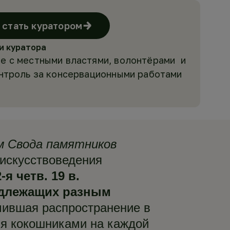
стать куратором
и куратора
е с местными властями, волонтёрами и
онтроль за консервационными работами
м Свода памятников
 искусствоведения
я четв. 19 в.
адлежащих разным
учившая распространение в
мя кокошниками на каждой