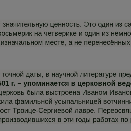
 значительную ценность. Это один из 
осьмерик на четверике и один из немно
изначальном месте, а не перенесённых 
 точной даты, в научной литературе пр
501 г. – упоминается в церковной ве
 церковь была выстроена Иваном Ивано
ужила фамильной усыпальницей вотчинник
ост Троице-Сергиевой лавре. Переосвящ
 производившихся в эти годы работах по