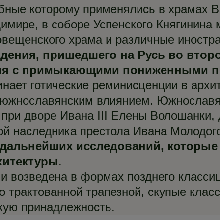
бные которому применялись в храмах Во
димире, в соборе Успенского Княгинина
овещенского храма и различные иностр
ения, пришедшего на Русь во второ
ния с примыкающими пониженными п
нает готические реминисценции в архи
 южнославянским влиянием. Южнославян
при дворе Ивана III Елены Волошанки, 
еной наследника престола Ивана Молодо
 дальнейших исследований, которые
рхитектуры
.
и возведена в формах позднего класси
о трактованной трапезной, скупые клас
кую принадлежность.