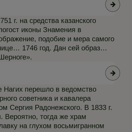
© Р
751 г. на средства казанского
погост иконы Знамения в
ображение, подобие и мера самого
лице… 1746 год. Дан сей образ…
Шерноге».
© Р
е Нагих перешло в ведомство
рного советника и кавалера
 Сергия Радонежского. В 1833 г.
я. Вероятно, тогда же храм
лавку на глухом восьмигранном