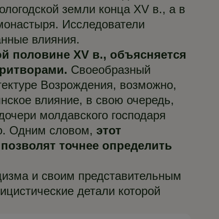
логодской земли конца XV в., а в
 монастыря. Исследователи
анные влияния.
й половине XV в., объясняется
ритворами.
Своеобразный
тектуре Возрождения, возможно,
ское влияние, в свою очередь,
дочери молдавского господаря
го. Одним словом,
этот
 позволят точнее определить
цизма и своим представительным
сицистические детали которой