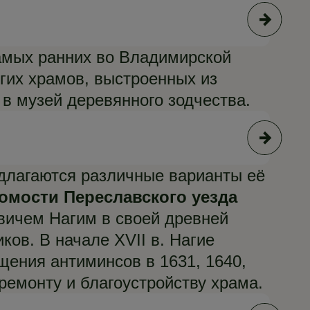
© Р
самых ранних во Владимирской
гих храмов, выстроенных из
в музей деревянного зодчества.
© Р
едлагаются различные варианты её
домости Переславского уезда
вичем Нагим в своей древней
ов. В начале XVII в. Нагие
ения антиминсов в 1631, 1640,
 ремонту и благоустройству храма.