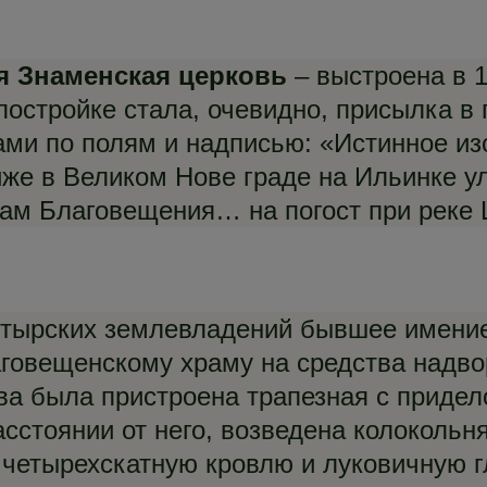
я Знаменская церковь
– выстроена в 1
остройке стала, очевидно, присылка в 
ами по полям и надписью: «Истинное из
же в Великом Нове граде на Ильинке у
рам Благовещения… на погост при реке 
астырских землевладений бывшее имени
лаговещенскому храму на средства надво
 была пристроена трапезная с приделом
асстоянии от него, возведена колокольн
 четырехскатную кровлю и луковичную г