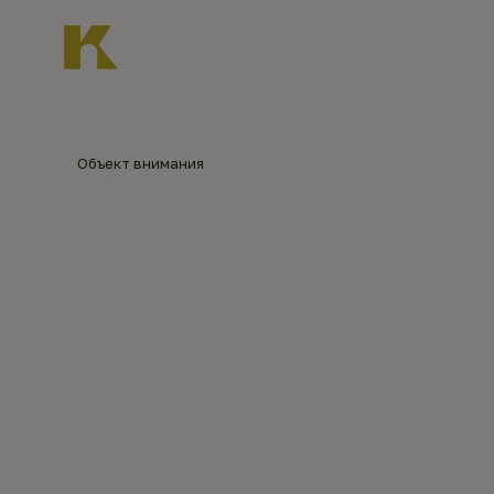
Главная
О нас
Новости
Каталог объект
Главная
Каталог объектов
Храмовый комп
Объект внимания
ХРАМОВ
©
Роман
Турбаев
(2017)
ТИМОШ