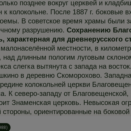
олько позднее вокруг церквей и кладби
н к колокольне. После 1887 г. боковые 
оемы. В советское время храмы были за
ичному разрушению.
Сохранению Благ
ь, характерная для древнерусского с
малонаселённой местности, в километр
, над длинным пологим луговым склоном
са слегка вытянута с запада на восток
ошкино в деревню Скоморохово. Западна
ередине колокольней церкви Благовещен
. К северо-западу от Благовещенской, 
тоит Знаменская церковь. Невысокая ог
й стороны, ориентированные на боковой
988)