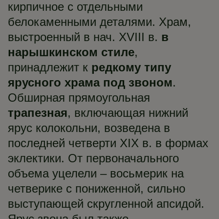
кирпичное с отдельными
белокаменными деталями. Храм,
выстроенный в нач. XVIII в.
в
нарышкинском стиле
,
принадлежит к
редкому типу
ярусного храма под звоном
.
Обширная прямоугольная
трапезная
, включающая нижний
ярус колокольни, возведена в
последней четверти XIX в. в формах
эклектики. От первоначального
объема уцелели – восьмерик на
четверике с пониженной, сильно
выступающей скругленной апсидой.
Ярус звона был также