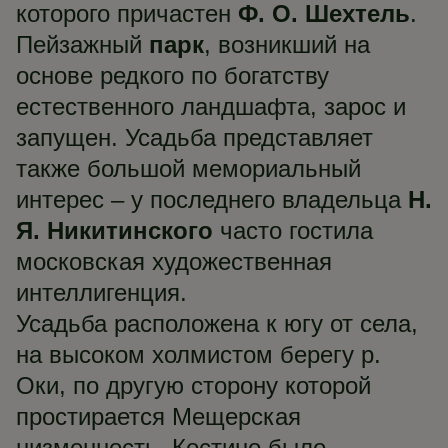
которого причастен
Ф. О. Шехтель
.
Пейзажный
парк
, возникший на
основе редкого по богатству
естественного ландшафта, зарос и
запущен. Усадьба представляет
также большой мемориальный
интерес – у последнего владельца
Н.
Я. Никитинского
часто гостила
московская художественная
интеллигенция.
Усадьба расположена к югу от села,
на высоком холмистом берегу р.
Оки, по другую сторону которой
простирается Мещерская
низменность. Костино было