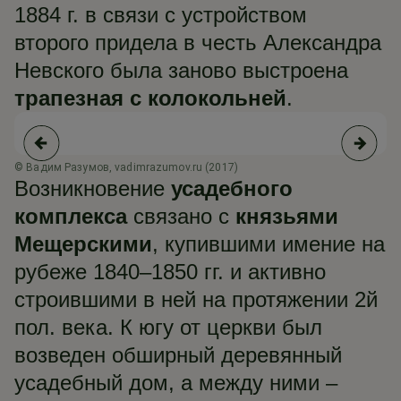
1884 г. в связи с устройством
второго придела в честь Александра
Невского была заново выстроена
трапезная с колокольней
.
© Вадим Разумов, vadimrazumov.ru (2017)
© 
Возникновение
усадебного
комплекса
связано с
князьями
Мещерскими
, купившими имение на
рубеже 1840–1850 гг. и активно
строившими в ней на протяжении 2й
пол. века. К югу от церкви был
возведен обширный деревянный
усадебный дом, а между ними –