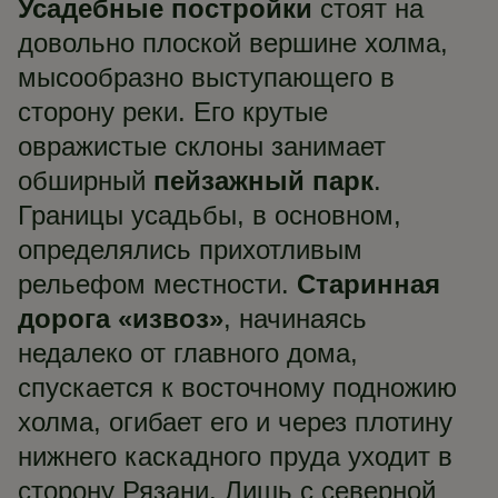
Усадебные постройки
стоят на
довольно плоской вершине холма,
мысообразно выступающего в
сторону реки. Его крутые
овражистые склоны занимает
обширный
пейзажный парк
.
Границы усадьбы, в основном,
определялись прихотливым
рельефом местности.
Старинная
дорога «извоз»
, начинаясь
недалеко от главного дома,
спускается к восточному подножию
холма, огибает его и через плотину
нижнего каскадного пруда уходит в
сторону Рязани. Лишь с северной