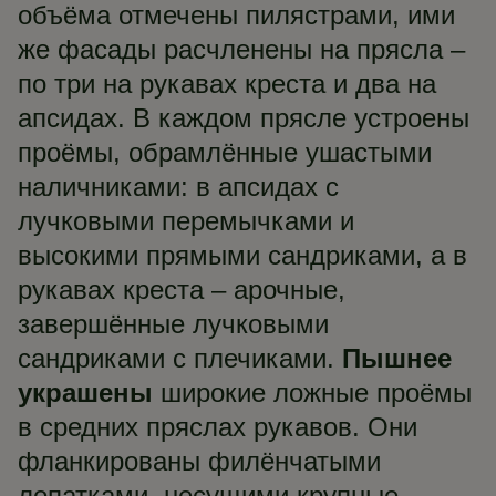
объёма отмечены пилястрами, ими
же фасады расчленены на прясла –
по три на рукавах креста и два на
апсидах. В каждом прясле устроены
проёмы, обрамлённые ушастыми
наличниками: в апсидах с
лучковыми перемычками и
высокими прямыми сандриками, а в
рукавах креста – арочные,
завершённые лучковыми
сандриками с плечиками.
Пышнее
украшены
широкие ложные проёмы
в средних пряслах рукавов. Они
фланкированы филёнчатыми
лопатками, несущими крупные