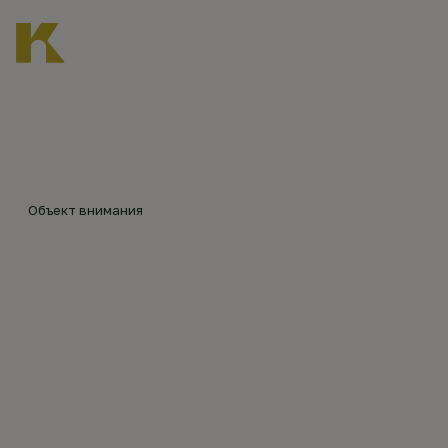
Главная
Каталог объектов
Георгиевская церковь в Тельбовичах
©
©
Илья
Объект внимания
Смир
ГЕОРГИЕВСКАЯ
нов,
sobor
ЦЕРКОВЬ В
y.ru
(200
4)
ТЕЛЬБОВИЧАХ