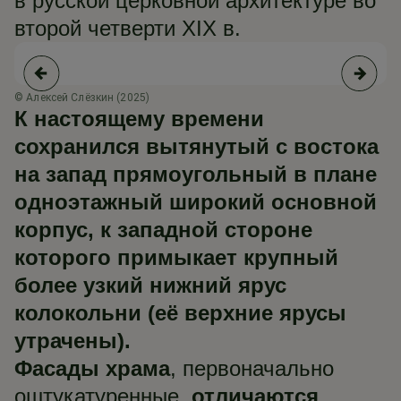
в русской церковной архитектуре во
второй четверти XIХ в.
© Алексей Слёзкин (2025)
© 
К настоящему времени
сохранился вытянутый с востока
на запад прямоугольный в плане
одноэтажный широкий основной
корпус, к западной стороне
которого примыкает крупный
более узкий нижний ярус
колокольни (её верхние ярусы
утрачены).
Фасады храма
, первоначально
оштукатуренные,
отличаются