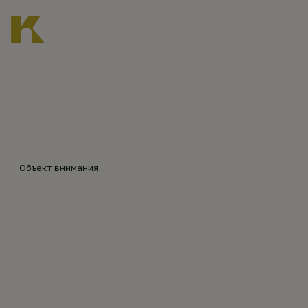
Главная
Каталог объектов
Знаменский храм в в Знаменском
©
Алек
сей
Слёз
Объект внимания
кин
ЗНАМЕНСКИЙ ХРАМ В В
(202
5)
ЗНАМЕНСКОМ