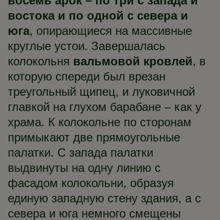
восемь арок – по три с запада и
востока и по одной с севера и
юга
, опирающиеся на массивные
круглые устои. Завершалась
колокольня
вальмовой кровлей
, в
которую спереди был врезан
треугольный щипец, и луковичной
главкой на глухом барабане – как у
храма. К колокольне по сторонам
примыкают две прямоугольные
палатки. С запада палатки
выдвинуты на одну линию с
фасадом колокольни, образуя
единую западную стену здания, а с
севера и юга немного смещены