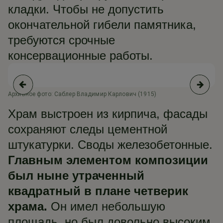
кладки. Чтобы не допустить
окончательной гибели памятника,
требуются срочные
консервационные работы.
Архивное фото: Саблер Владимир Карлович (1915)
Ар
ис
Храм выстроен из кирпича, фасады
сохраняют следы цементной
штукатурки. Своды железобетонные.
Главным элементом композиции
был ныне утраченный
квадратный в плане четверик
храма.
Он имел небольшую
площадь, но был довольно высоким