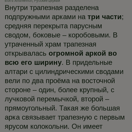
Boris Andreevich, Русские церкви
Ал
Внутри трапезная разделена
подпружными арками на
три части
;
средняя перекрыта парусным
сводом, боковые – коробовыми. В
утраченный храм трапезная
открывалась
огромной аркой во
всю его ширину
. В придельные
алтари с цилиндрическими сводами
вели по два проёма на восточной
стороне – один, более крупный, с
лучковой перемычкой, второй –
прямоугольный. Такая же большая
арка связывает трапезную с первым
ярусом колокольни. Он имеет