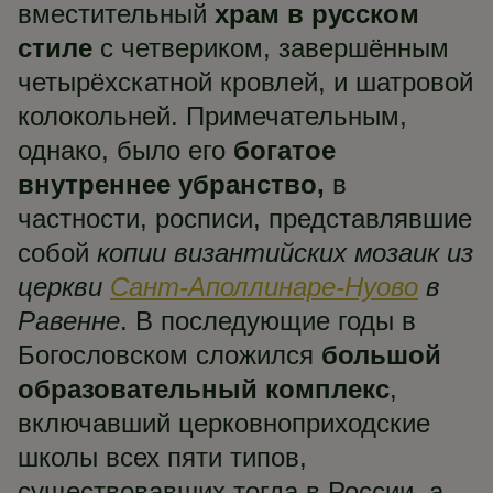
вместительный
храм в русском
стиле
с четвериком, завершённым
четырёхскатной кровлей, и шатровой
колокольней. Примечательным,
однако, было его
богатое
внутреннее убранство,
в
частности, росписи, представлявшие
собой
копии византийских мозаик из
церкви
Сант-Аполлинаре-Нуово
в
Равенне
. В последующие годы в
Богословском сложился
большой
образовательный комплекс
,
включавший церковноприходские
школы всех пяти типов,
существовавших тогда в России, а