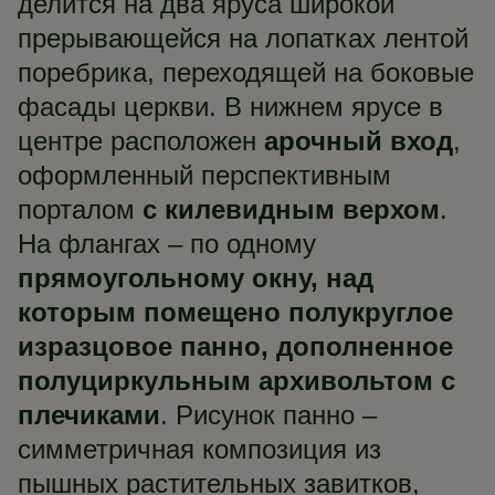
делится на два яруса широкой
прерывающейся на лопатках лентой
поребрика, переходящей на боковые
фасады церкви. В нижнем ярусе в
центре расположен
арочный вход
,
оформленный перспективным
порталом
с килевидным верхом
.
На флангах – по одному
прямоугольному окну, над
которым помещено полукруглое
изразцовое панно, дополненное
полуциркульным архивольтом с
плечиками
. Рисунок панно –
симметричная композиция из
пышных растительных завитков,