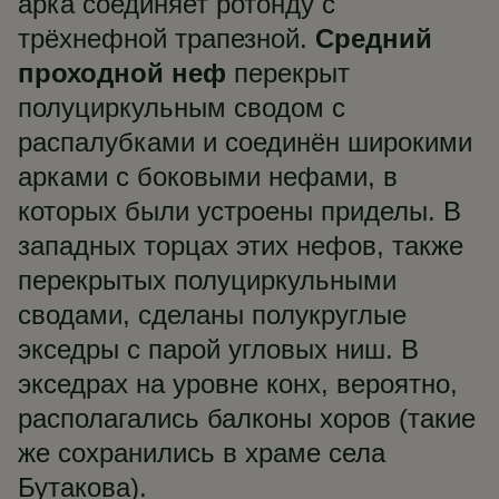
арка соединяет ротонду с
трёхнефной трапезной.
Средний
проходной неф
перекрыт
полуциркульным сводом с
распалубками и соединён широкими
арками с боковыми нефами, в
которых были устроены приделы. В
западных торцах этих нефов, также
перекрытых полуциркульными
сводами, сделаны полукруглые
экседры с парой угловых ниш. В
экседрах на уровне конх, вероятно,
располагались балконы хоров (такие
же сохранились в храме села
Бутакова).