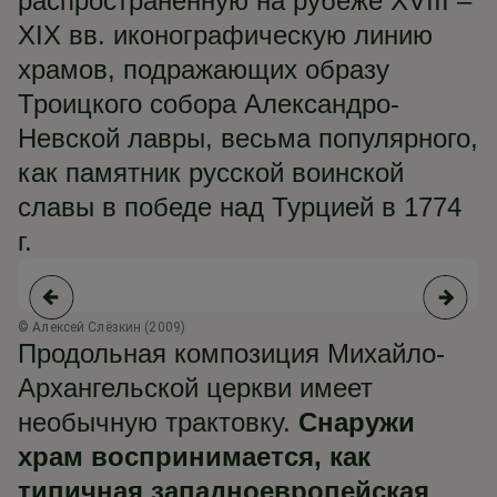
распространённую на рубеже XVIII –
XIX вв. иконографическую линию
храмов, подражающих образу
Троицкого собора Александро-
Невской лавры, весьма популярного,
как памятник русской воинской
славы в победе над Турцией в 1774
г.
© Алексей Слёзкин (2009)
© 
Продольная композиция Михайло-
Архангельской церкви имеет
необычную трактовку.
Снаружи
храм воспринимается, как
типичная западноевропейская