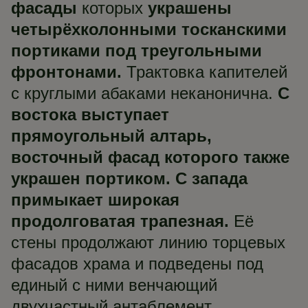
фасады
которых
украшены
четырёхколонными тосканскими
портиками под треугольными
фронтонами.
Трактовка капителей
с круглыми абаками неканонична.
С
востока выступает
прямоугольный алтарь,
восточный фасад которого также
украшен портиком. С запада
примыкает широкая
продолговатая трапезная.
Её
стены продолжают линию торцевых
фасадов храма и подведены под
единый с ними венчающий
двухчастный антаблемент,