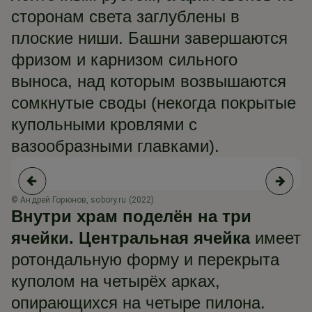
сторонам света заглублены в
плоские ниши. Башни завершаются
фризом и карнизом сильного
выноса, над которым возвышаются
сомкнутые своды (некогда покрытые
купольными кровлями с
вазообразными главками).
© Андрей Горюнов, sobory.ru (2022)
© 
Внутри храм поделён на три
ячейки. Центральная ячейка
имеет
ротондальную форму и перекрыта
куполом на четырёх арках,
опирающихся на четыре пилона.