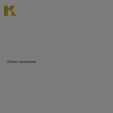
Главная
Каталог объектов
Архангельский храм в Порошине
©
Алек
сей
Слёз
Объект внимания
кин
АРХАНГЕЛЬСКИЙ ХРАМ
(200
9)
В ПОРОШИНЕ