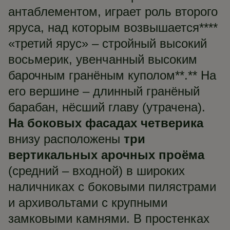
антаблементом, играет роль второго
яруса, над которым возвышается****
«третий ярус» – стройный высокий
восьмерик, увенчанный высоким
барочным гранёным куполом**.** На
его вершине – длинный гранёный
барабан, нёсший главу (утрачена).
На боковых фасадах четверика
внизу расположены
три
вертикальных арочных проёма
(средний – входной) в широких
наличниках с боковыми пилястрами
и архивольтами с крупными
замковыми камнями. В простенках