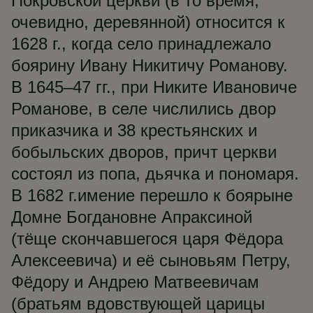
Покровской церкви (в то время,
очевидно, деревянной) относится к
1628 г., когда село принадлежало
боярину Ивану Никитичу Романову.
В 1645–47 гг., при Никите Ивановиче
Романове, в селе числились двор
приказчика и 38 крестьянских и
бобыльских дворов, причт церкви
состоял из попа, дьячка и пономаря.
В 1682 г.имение перешло к боярыне
Домне Богдановне Апраксиной
(тёще скончавшегося царя Фёдора
Алексеевича) и её сыновьям Петру,
Фёдору и Андрею Матвеевичам
(братьям вдовствующей царицы