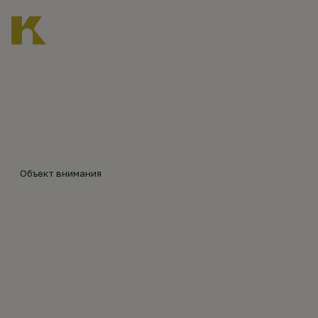
Главная
Каталог объектов
Покровская церковь в Клинах
©
Анна
Коро
б
Объект внимания
ПОКРОВСКАЯ
ЦЕРКОВЬ В КЛИНАХ