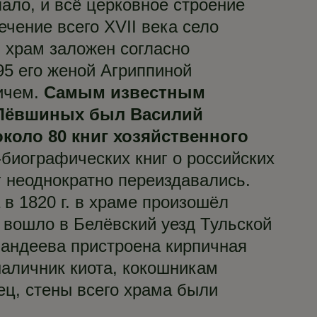
пало, и всё церковное строение
чение всего XVII века село
 храм заложен согласно
5 его женой Агриппиной
ичем.
Самым известным
 Лёвшиных был Василий
коло 80 книг хозяйственного
о-биографических книг о российских
иг неоднократно переиздавались.
в 1820 г. в храме произошёл
 вошло в Белёвский уезд Тульской
Фандеева пристроена кирпичная
аличник киота, кокошникам
ц, стены всего храма были