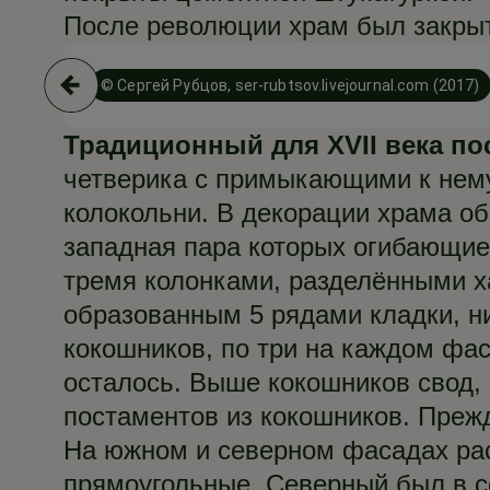
После революции храм был закрыт
© Сергей Рубцов, ser-rubtsov.livejournal.com (2017)
Традиционный для XVII века по
четверика с примыкающими к нему
колокольни. В декорации храма о
западная пара которых огибающие
тремя колонками, разделёнными х
образованным 5 рядами кладки, ни
кокошников, по три на каждом фас
осталось. Выше кокошников свод,
постаментов из кокошников. Прежд
На южном и северном фасадах ра
прямоугольные. Северный был в с