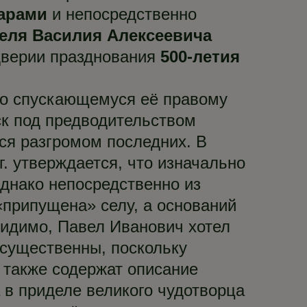
тарами
и непосредственно
еля Василия Алексеевича
дверии празднования
500-летия
го спускающемуся её правому
ск под предводительством
ся разгромом последних. В
г. утверждается, что изначально
Однако непосредственно из
«припущена» селу, а оснований
 видимо, Павел Иванович хотел
 существенны, поскольку
 также содержат описание
 в приделе великого чудотворца