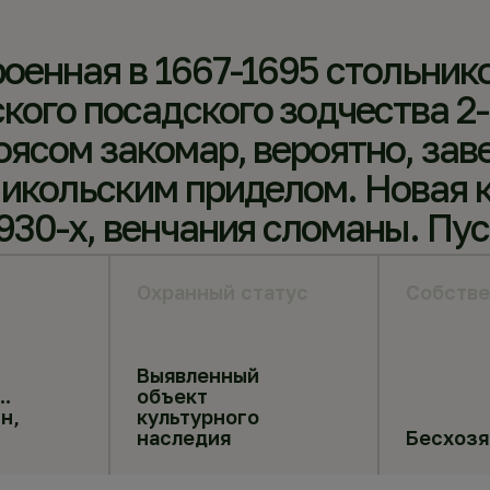
оенная в 1667-1695 стольник
ого посадского зодчества 2-й
оясом закомар, вероятно, за
Никольским приделом. Новая 
930-х, венчания сломаны. Пус
Охранный статус
Собстве
Выявленный
..
объект
н,
культурного
наследия
Бесхоз