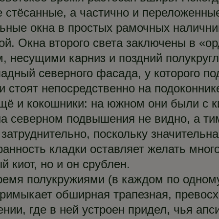
 стёсанные, а частично и переложенные
ьные окна в простых рамочных наличник
ной. Окна второго света заключены в «
, несущими карниз и поздний полукруг
адный северного фасада, у которого по
ки стоят непосредственно на подоконник
ещё и кокошники: на южном они были с
а северном подвышения не видно, а ти
затруднительно, поскольку значительна
охранность кладки оставляет желать мно
 киот, но и он срублен.
тремя полукружиями (в каждом по одном
 примыкает обширная трапезная, превос
нии, где в ней устроен придел, чья ап