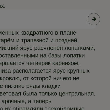
х.
© С
менных квадратного в плане
арём и трапезной и поздней
Нижний ярус расчленён лопатками,
поставленными на базы-лопатки
ршается четверик карнизом,
низа располагается ярус крупных
ровлю, от которой ничего не
не нижние ряды кладки
световая была только центральная.
арочные, а теперь
да их обрамляли трёхобломные