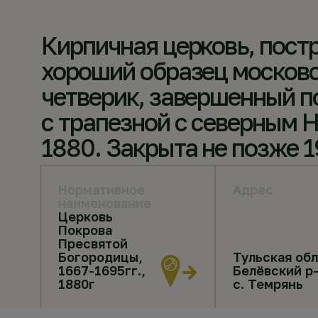
Кирпичная церковь, постр
хороший образец московск
четверик, завершенный п
с трапезной с северным 
1880. Закрыта не позже 1
Нормативное
Адрес
наименование
Церковь
Покрова
Пресвятой
Богородицы,
Тульская обл
1667-1695гг.,
Белёвский р-
1880г
с. Темрянь