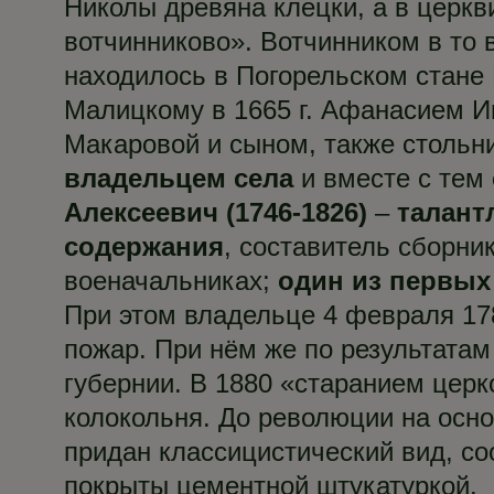
Николы древяна клецки, а в церкви
вотчинниково». Вотчинником в то 
находилось в Погорельском стане
Малицкому в 1665 г. Афанасием И
Макаровой и сыном, также столь
владельцем села
и вместе с тем
Алексеевич (1746-1826)
–
талант
содержания
, составитель сборни
военачальниках;
один из первых
При этом владельце 4 февраля 178
пожар. При нём же по результатам
губернии. В 1880 «старанием цер
колокольня. До революции на осн
придан классицистический вид, с
покрыты цементной штукатуркой.