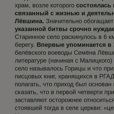
храм, возле которого
состоялась 
связанный с жизнью и деятель
Лёвшина.
Значительно обогащает
указанной битвы срочно нуждае
Старинное село раскинулось в 6 
берегу.
Впервые упоминается в 1
белёвского воеводы Семёна Лёвши
литературе (начиная с Малицкого) 
село называлось Горицы и что при
писцовых книг, хранящихся в РГАД
полагать, что приход был основан
сказать, что в первой четверти п
заставляют осторожнее относиться
стоявшей тогда в селе церкви: «ц