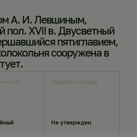
ом А. И. Левшиным,
 пол. XVII в. Двусветный
вершавшийся пятиглавием,
колокольня сооружена в
тует.
нность
Предмет охраны
яйный
Не утвержден