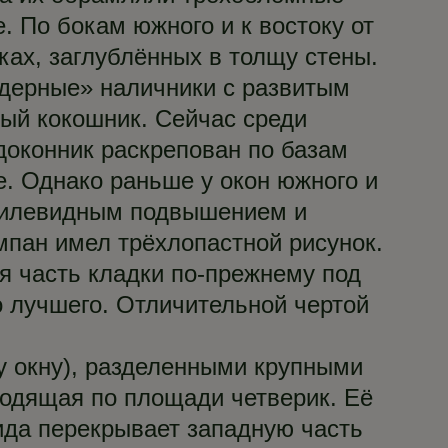
. По бокам южного и к востоку от
ах, заглублённых в толщу стены.
ордерные» наличники с развитым
лый кокошник. Сейчас среди
доконник раскрепован по базам
е. Однако раньше у окон южного и
 килевидным подвышением и
мпан имел трёхлопастной рисунок.
я часть кладки по-прежнему под
го лучшего. Отличительной чертой
у окну), разделенными крупными
ходящая по площади четверик. Её
сида перекрывает западную часть