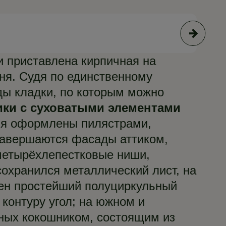
© С
и приставлена кирпичная на
ня. Судя по единственному
ды кладки, по которым можно
тики с суховатыми элементами
ия оформлены пилястрами,
авершаются фасады аттиком,
четырёхлепестковые ниши,
охранился металлический лист, на
жен простейший полуциркульный
контуру угол; на южном и
ных кокошником, состоящим из