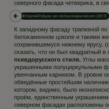
северного фасада четверика, в свя
© Сергей Рубцов, ser-rubtsov.livejournal.com (2017)
К западному фасаду трапезной по 
белокаменном цоколе и такими же
сохранившемуся нижнему ярусу, (
сказать, что он был квадратный в 
псевдорусского стиля.
Углы масс
украшенными полуциркульными ф
увенчанным карнизом. В уровне 
обведённые простейшим наличнико
котором, видимо, было иконописн
проём, единственным украшением 
северном фасадах расположены ок