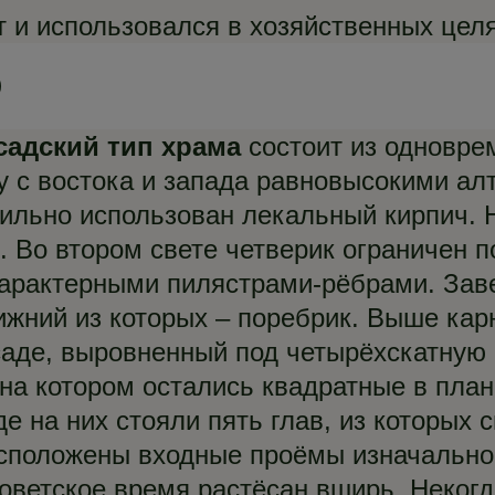
 и использовался в хозяйственных целя
садский тип храма
состоит из одновре
 с востока и запада равновысокими алт
бильно использован лекальный кирпич. 
. Во втором свете четверик ограничен 
арактерными пилястрами-рёбрами. Заве
жний из которых – поребрик. Выше кар
аде, выровненный под четырёхскатную к
 на котором остались квадратные в пла
е на них стояли пять глав, из которых 
сположены входные проёмы изначально 
оветское время растёсан вширь. Неког