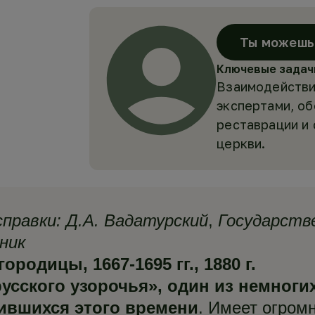
Ты можешь 
Ключевые задач
Взаимодействи
экспертами, о
реставрации и
церкви.
правки:
Д.А. Вадатурский
,
Государств
ник
одицы, 1667-1695 гг., 1880 г.
усского узорочья», один из немног
ившихся этого времени
. Имеет огром