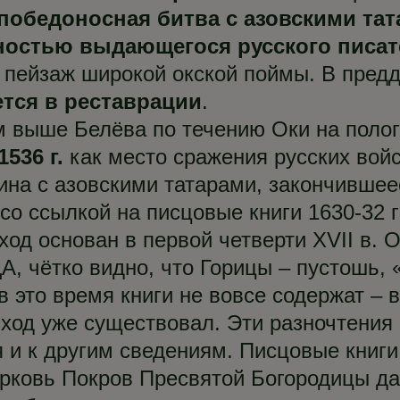
победоносная битва с азовскими та
ностью выдающегося русского писат
 пейзаж широкой окской поймы. В пред
тся в реставрации
.
км выше Белёва по течению Оки на поло
536 г.
как место сражения русских вой
на с азовскими татарами, закончившее
со ссылкой на писцовые книги 1630-32 г
ход основан в первой четверти XVII в. 
А, чётко видно, что Горицы – пустошь, 
 в это время книги не вовсе содержат –
риход уже существовал. Эти разночтения
 и к другим сведениям. Писцовые книги
ерковь Покров Пресвятой Богородицы да