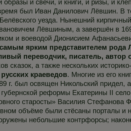
 образы и свечи, и книги, и ризы, и кле
время был Иван Данилович Лёвшин. В те
 Белёвского уезда. Нынешний кирпичный
вановичем Лёвшиным, а завершён в 169
ником и воеводой Дионисием Афанасьев
самым ярким представителем рода
ливый переводчик, писатель, автор о
ков сказок, а также нескольких историк
 русских краеведов
. Многие из его кн
9 г. был освящен Никольский придел, а 
 губернской реформы Екатерины II село
ковного старосты» Василия Стефанова 
овном объёме были стёсаны порталы и н
ооружены небольшие контрфорсы; наконе