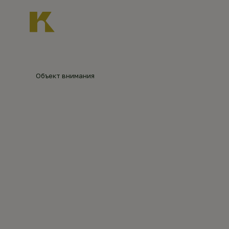
Главная
О нас
Новости
Каталог объект
Главная
Каталог объектов
Покровский хра
Объект внимания
ПОКРОВ
©
Сергей
Рубцов
(2017)
СЕЛЕ Т