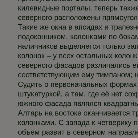
килевидные порталы, теперь также
северного расположены прямоугол
Такие же окна в апсидах и трапез
подоконником, колонками по бокам
наличников выделяется только зап
колонок – у всех остальных колон
северного фасадов различались 
соответствующим ему тимпаном; н
Судить о первоначальных формах 
штукатуркой, а там, где её нет с
южного фасада являлся квадратный
Алтарь на востоке оканчивается 
колонками. С запада к четверику
объём развит в северном направле