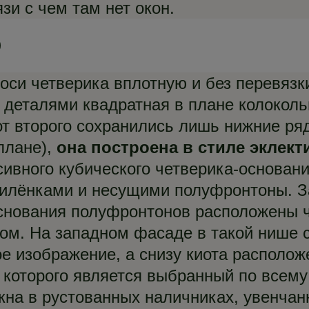
зи с чем там нет окон.
оси четверика вплотную и без перевязк
 деталями квадратная в плане колоколь
от второго сохранились лишь нижние ря
плане),
она построена в стиле эклек
ивного кубического четверика-основан
илёнками и несущими полуфронтоны. З
основания полуфронтонов расположены 
м. На западном фасаде в такой нише с
ое изображение, а снизу киота располо
которого является выбранный по всему 
на в рустованных наличниках, увенчан