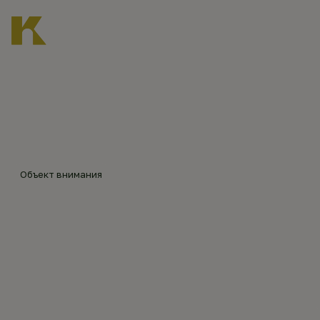
Главная
Каталог объектов
Покровская церковь в Чистом
©
П.
Иван
ов
Объект внимания
ПОКРОВСКАЯ
ЦЕРКОВЬ В ЧИСТОМ