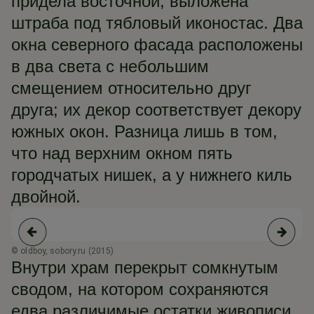
придела восточной, выложена
штраба под тябловый иконостас. Два
окна северного фасада расположены
в два света с небольшим
смещением относительно друг
друга; их декор соответствует декору
южных окон. Разница лишь в том,
что над верхним окном пять
городчатых нишек, а у нижнего киль
двойной.
© oldboy, sobory.ru (2015)
© 
Внутри храм перекрыт сомкнутым
сводом, на котором сохраняются
едва различимые остатки живописи,