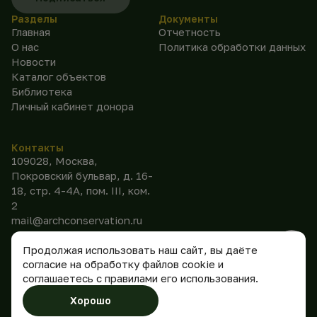
Разделы
Документы
Главная
Отчетность
О нас
Политика обработки данных
Новости
Каталог объектов
Библиотека
Личный кабинет донора
Контакты
109028, Москва,
Покровский бульвар, д. 16-
18, стр. 4-4А, пом. III, ком.
2
mail@archconservation.ru
Продолжая использовать наш сайт, вы даёте
согласие на обработку файлов cookie и
соглашаетесь с правилами его использования.
©
2026
АНО
Сделано
Хорошо
«Консервация»
в