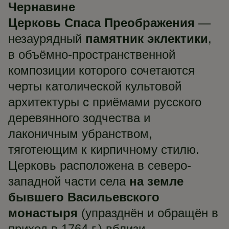
Чернавине
Церковь Спаса Преображения
—
незаурядный
памятник эклектики
,
в объёмно-пространственной
композиции которого сочетаются
черты католической культовой
архитектуры с приёмами русского
деревянного зодчества и
лаконичным убранством,
тяготеющим к кирпичному стилю.
Церковь расположена в северо-
западной части села
на земле
бывшего Васильевского
монастыря
(упразднён и обращён в
приход в 1764 г.) вблизи