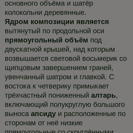
основного объёма и шатёр
колокольни деревянные.
Ядром композиции является
вытянутый по продольной оси
прямоугольный объём
под
двускатной крышей, над которым
возвышается световой восьмерик со
щипцовым завершением граней,
увенчанный шатром и главкой. С
востока к четверику примыкает
трёхчастный пониженный
алтарь
,
включающий полукруглую большого
выноса
апсиду
и расположенные по
сторонам от неё низкие
прямоугольные со скруглёнными