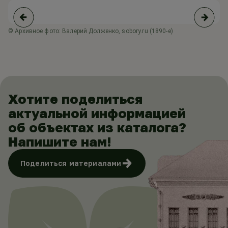
© Архивное фото: Валерий Долженко, sobory.ru (1890-е)
© 
Хотите поделиться
актуальной информацией
об объектах из каталога?
Напишите нам!
Поделиться материалами