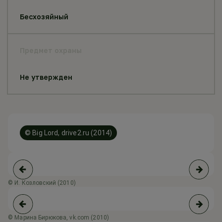
Бесхозяйный
Предмет охраны
Не утвержден
© Big Lord, drive2.ru (2014)
© И. Козловский (2010)
© 
© Марина Бирюкова, vk.com (2010)