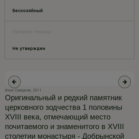
Бесхозяйный
Предмет охраны
Не утвержден
Илья Смирнов, 2011
Ил
Оригинальный и редкий памятник
церковного зодчества 1 половины
XVIII века, отмечающий место
почитаемого и знаменитого в XVIII
столетии монастыря - Добрынской