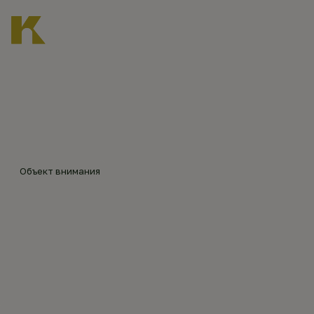
Главная
Каталог объектов
Успенский храм в Добрынях
©
И.
Смир
нов
Объект внимания
УСПЕНСКИЙ ХРАМ В
ДОБРЫНЯХ