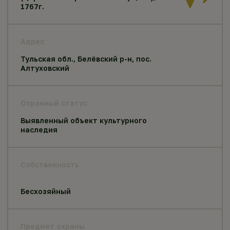
1767г.
Адрес
Тульская обл., Белёвский р-н, пос.
Алтуховский
Охранный статус
Выявленный объект культурного
наследия
Собственность
Бесхозяйный
Предмет охраны