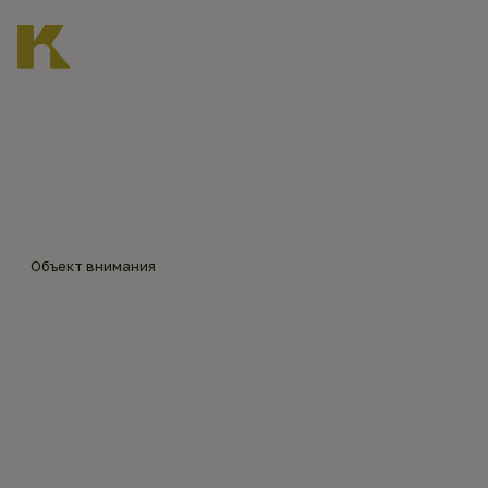
Главная
Каталог объектов
Воскресенский храм в Алтуховском
©
МОР
ПЕХ8
79,
Объект внимания
sobor
ВОСКРЕСЕНСКИЙ
y.ru
(201
6)
ХРАМ В АЛТУХОВСКОМ