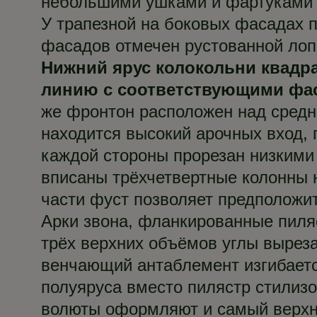
небольшими ушками и фартуками с
У трапезной на боковых фасадах 
фасадов отмечен рустованной лоп
Нижний ярус колокольни квадра
линию с соответствующими фас
же фронтон расположен над средн
находится высокий арочных вход, 
каждой стороны прорезан низкими 
вписаны трёхчетвертные колонны н
части фуст позволяет предположит
Арки звона, фланкированные пиля
трёх верхних объёмов углы выреза
венчающий антаблемент изгибаетс
полуяруса вместо пилястр стилиз
волюты оформляют и самый верхни