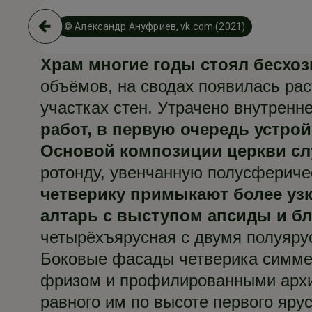
© Александр Ануфриев, vk.com (2021)
Храм многие годы стоял бесхоз
объёмов, на сводах появилась ра
участках стен. Утрачено внутренн
работ, в первую очередь устро
Основой композиции церкви сл
ротонду, увенчанную полусферичес
четверику примыкают более уз
алтарь с выступом апсиды и бли
четырёхъярусная с двумя полуяру
Боковые фасады четверика симме
фризом и профилированными архит
равного им по высоте первого яру