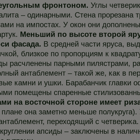
реугольным фронтоном.
Углы четверик
алита – одинарными. Стена прорезана 
тами на импостах. У окон они дополнен
ртук.
Меньший по высоте второй яру
си фасада.
В средней части яруса, выд
кой, близкое по пропорциям к квадрату
ды расчленены парными пилястрами, ра
лный антаблемент – такой же, как в пе
вые камни и ушки. Барабанчик главки
ыми помещены спаренные стилизованн
ми на восточной стороне имеет риза
 плане она заметно меньше полукруга).
антаблемент, переходящий с четверика.
круглении апсиды – заключены в наличн