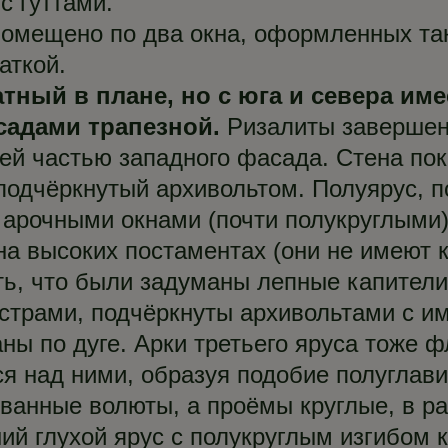
 гуттами.
помещено по два окна, оформленных так
аткой.
тный в плане, но с юга и севера им
адами трапезной.
Ризалиты завершен
ей частью западного фасада. Стена по
подчёркнутый архивольтом. Полуярус, 
арочными окнами (почти полукруглыми).
а высоких постаментах (они не имеют к
ь, что были задуманы лепные капители
страми, подчёркнуты архивольтами с и
ны по дуге. Арки третьего яруса тоже 
я над ними, образуя подобие полуглави
ованные волюты, а проёмы круглые, в р
й глухой ярус с полукруглым изгибом