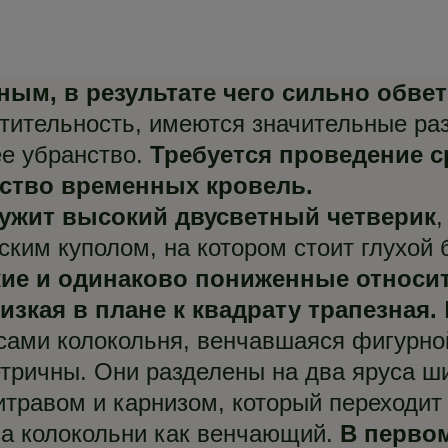
ным, в результате чего сильно обве
стительность, имеются значительные ра
ее убранство.
Требуется проведение 
йство временных кровель.
ужит высокий двусветный четверик
ким куполом, на котором стоит глухой 
кие и одинаково пониженные относи
зкая в плане к квадрату трапезная.
сами колокольня, венчавшаяся фигурной
тричны. Они разделены на два яруса ш
равом и карнизом, который переходит 
са колокольни как венчающий.
В первом