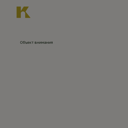
Главная
О нас
Новости
Каталог объект
Главная
Каталог объектов
Церковь Воскре
Объект внимания
ЦЕРКОВ
©
©
Александр
Ануфриев,
vk.com
ХРИСТО
(2021)