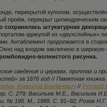
тонде, перекрытой куполом, осуществлё
ный проём, перекрыт цилиндрическим св
о сохранилась штукатурная декораци
орталом-эдикулой из «двухслойных» пи
ии. Антаблемент продолжается в сторон
 Окно над входом заключено в широкую
ромбовидно-волнистого рисунка.
кие сведения о церквах, причтах и при
тей» за 1876 год // Памятная книжка 
оздин, Корнилий Богданович
//
Русский 
ер. С. 279; Васильев М.Е., Васильев И.
 № 195. М., 1989. С. 91–92; Розов Н.Г