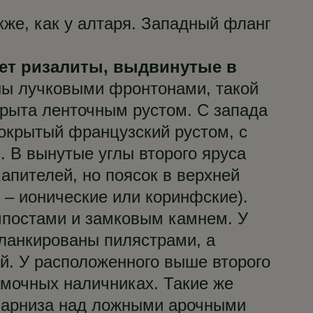
же, как у алтаря. Западный фланг
еет ризалиты, выдвинутые в
ы лучковыми фронтонами, такой
крыта ленточным рустом. С запада
покрытый французский рустом, с
 В вынутые углы второго яруса
апителей, но поясок в верхней
 – ионические или коринфские).
мпостами и замковым камнем. У
фланкированы пилястрами, а
й. У расположенного выше второго
амочных наличниках. Такие же
 карниза над ложными арочными