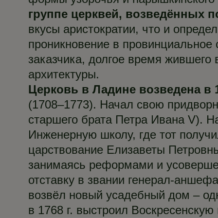
группе церквей, возведённых п
вкусы аристократии, что и опреде
проникновение в провинциальное с
заказчика, долгое время жившего
архитектуры.
Церковь в Ладине возведена в 1
(1708–1773). Начал свою придвор
старшего брата Петра Ивана V). На
Инженерную школу, где тот получи
царствование Елизаветы Петровны
занимаясь реформами и усовершен
отставку в звании генерал-аншефа
возвёл новый усадебный дом – од
в 1768 г. выстроил Воскресенскую