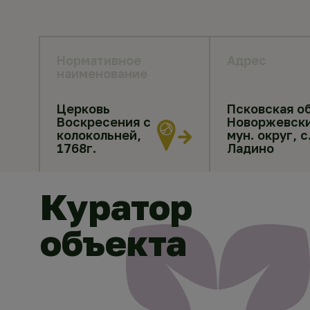
Нормативное
Адрес
наименование
Церковь
Псковская об
Воскресения с
Новоржевск
колокольней,
мун. округ, с
1768г.
Ладино
Куратор
объекта