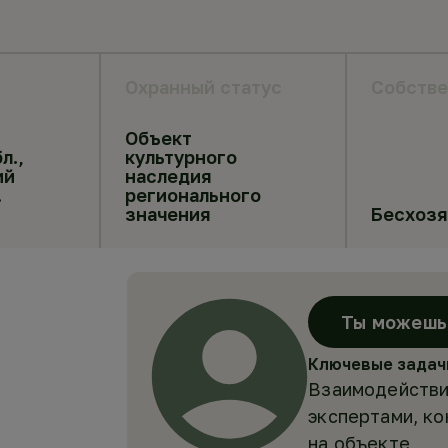
Охранный статус
Собстве
Объект
л.,
культурного
ий
наследия
.
регионального
значения
Бесхоз
Ты можешь 
Ключевые задач
Взаимодействи
экспертами, к
на объекте