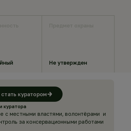
нность
Предмет охраны
яйный
Не утвержден
стать куратором
и куратора
е с местными властями, волонтёрами и
онтроль за консервационными работами