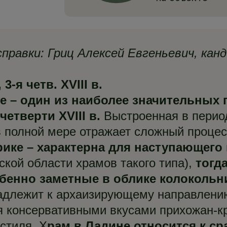
равки: Гриц Алексей Евгеньевич, кан
-я четв. XVIII в.
е – один из наиболее значительных
етверти XVIII в.
Выстроенная в период
в полной мере отражает сложный процес
рике – характерна для наступающего
ской области храмов такого типа),
тогд
бенно заметные в облике колокольн
адлежит к архаизирующему направлению
я консервативными вкусами прихожан-кр
стиля. Х
рам в Ладине относится к с