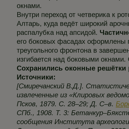
окнами.
Внутри переход от четверика к ро
Алтарь, куда ведёт широкий ароч
распалубка над апсидой.
Частичн
его боковых фасадах оформлены п
треугольного фронтона в завершен
изгибается над боковыми окнами.
Сохранились оконные решётки 
Источники:
[Смиречанский В.Д.]. Статистичес
извлеченные из «Клировых ведомос
Псков, 1879. С. 28–29; Д. С–в.
Бор
СПб., 1908. Т. 3: Бетанкур–Бякст
сообщения Института археологии.