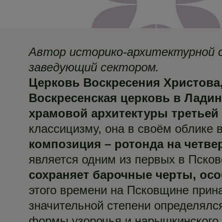
Автор историко-архитектурной сп
заведующий сектором.
Церковь Воскресения Христова, 3
Воскресенская церковь в Ладин
храмовой архитектуры третьей ч
классицизму, она в своём облике 
композиция – ротонда на четве
является одним из первых в Псков
сохраняет барочные черты, осо
этого времени на Псковщине прин
значительной степени определялс
формы узорочья и нарышкинского 