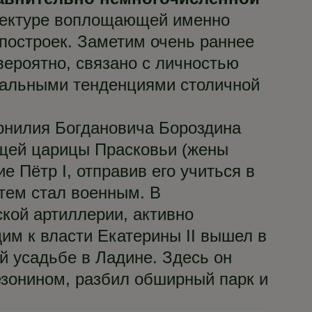
тектуре воплощающей именно
 построек. Заметим очень раннее
вероятно, связано с личностью
туальными тенденциями столичной
рнилия Богдановича Бороздина
ющей царицы Прасковьи (жены
е Пётр I, отправив его учиться в
атем стал военным. В
кой артиллерии, активно
им к власти Екатерины II вышел в
й усадьбе в Ладине. Здесь он
зонином, разбил обширный парк и