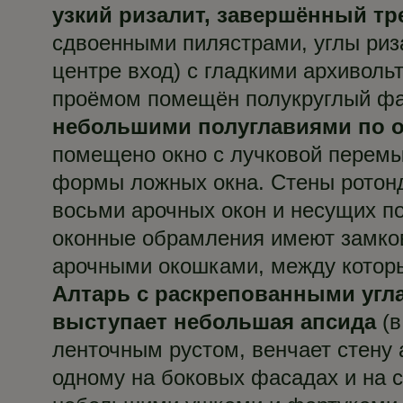
узкий ризалит, завершённый т
сдвоенными пилястрами, углы риз
центре вход) с гладкими архиволь
проёмом помещён полукруглый фа
небольшими полуглавиями по о
помещено окно с лучковой перемыч
формы ложных окна. Стены ротон
восьми арочных окон и несущих по
оконные обрамления имеют замко
арочными окошками, между котор
Алтарь с раскрепованными угла
выступает небольшая апсида
(в
ленточным рустом, венчает стену 
одному на боковых фасадах и на с