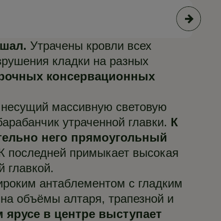
© А
тшал.
Утрачены кровли всех
зрушения кладки на разных
срочных консервационных
, несущий массивную световую
барабанчик утраченной главки.
К
тельно него прямоугольный
К последней примыкает высокая
 главкой.
ироким антаблементом с гладким
на объёмы алтаря, трапезной и
 ярусе в центре выступает