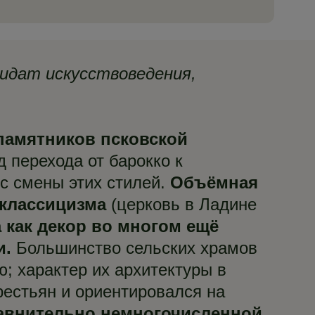
дидат искусствоведения,
 памятников псковской
 перехода от барокко к
с смены этих стилей.
Объёмная
 классицизма
(церковь в Ладине
а как декор во многом ещё
и.
Большинство сельских храмов
; характер их архитектуры в
естьян и ориентировался на
равнительно немногочисленной