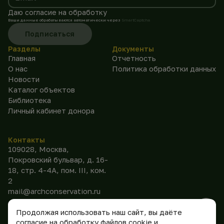
Даю согласие на обработку
Ваши данные обрабатываются автоматически через
SmartCaptcha
Подписаться
Разделы
Документы
Главная
Отчетность
О нас
Политика обработки данных
Новости
Каталог объектов
Библиотека
Личный кабинет донора
Контакты
109028, Москва,
Покровский бульвар, д. 16-
18, стр. 4-4А, пом. III, ком.
2
mail@archconservation.ru
Продолжая использовать наш сайт, вы даёте
согласие на обработку файлов cookie и