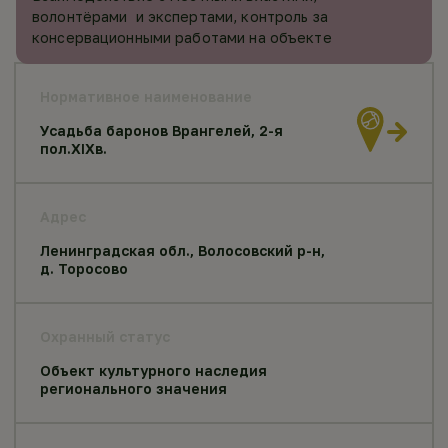
волонтёрами и экспертами, контроль за
консервационными работами на объекте
Нормативное наименование
Усадьба баронов Врангелей, 2-я
пол.XIXв.
Адрес
Ленинградская обл., Волосовский р-н,
д. Торосово
Охранный статус
Объект культурного наследия
регионального значения