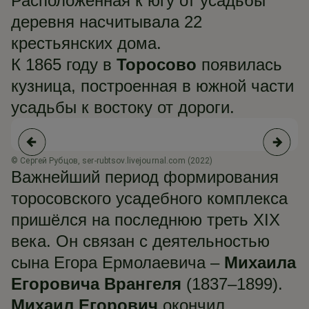
Расположенная к югу от усадьбы
деревня насчитывала 22
крестьянских дома.
К 1865 году в
Торосово
появилась
кузница, построенная в южной части
усадьбы к востоку от дороги.
© Сергей Рубцов, ser-rubtsov.livejournal.com (2022)
© 
Важнейший период формирования
торосовского усадебного комплекса
пришёлся на последнюю треть XIX
века. Он связан с деятельностью
сына Егора Ермолаевича –
Михаила
Егоровича Врангеля
(1837–1899).
Михаил Егорович
окончил