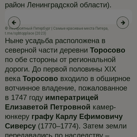
район Ленинградской области).
© Невероятный Петербург | Самые красивые места Питера,
© 
t.me/spbtopplace (2023)
t.
Ныне усадьба расположена в
северной части деревни
Торосово
по обе стороны от региональной
дороги. До первой половины XIX
века
Торосово
входило в обширное
вотчинное владение, пожалованное
в 1747 году
императрицей
Елизаветой Петровной
камер-
юнкеру
графу Карлу Ефимовичу
Сиверсу
(1770–1774). Затем земли
передавались по наследству –