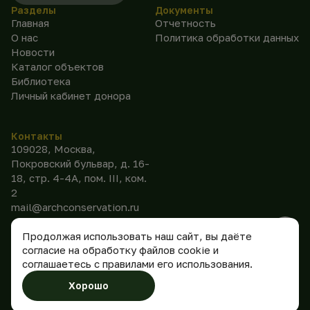
Разделы
Документы
Главная
Отчетность
О нас
Политика обработки данных
Новости
Каталог объектов
Библиотека
Личный кабинет донора
Контакты
109028, Москва,
Покровский бульвар, д. 16-
18, стр. 4-4А, пом. III, ком.
2
mail@archconservation.ru
Продолжая использовать наш сайт, вы даёте
согласие на обработку файлов cookie и
соглашаетесь с правилами его использования.
©
2026
АНО
Сделано
Хорошо
«Консервация»
в