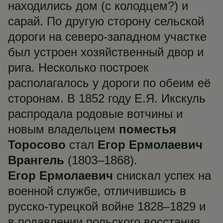
находились дом (с колодцем?) и
сарай. По другую сторону сельской
дороги на северо-западном участке
был устроен хозяйственный двор и
рига. Несколько построек
располагалось у дороги по обеим её
сторонам. В 1852 году Е.Я. Икскуль
распродала родовые вотчины и
новым владельцем
поместья
Торосово
стал
Егор Ермолаевич
Врангель
(1803–1868).
Егор Ермолаевич
снискал успех на
военной службе, отличившись в
русско-турецкой войне 1828–1829 и
в подавлении польского восстания