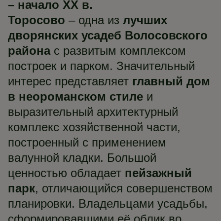
– начало XX в.
Торосово
– одна из
лучших
дворянских усадеб Волосовского
района
с развитым комплексом
построек и парком. Значительный
интерес представляет
главный дом
в неороманском стиле
и
выразительный архитектурный
комплекс хозяйственной части,
построенный с применением
валунной кладки. Большой
ценностью обладает
пейзажный
парк
, отличающийся совершенством
планировки. Владельцами усадьбы,
сформировавшими её облик во