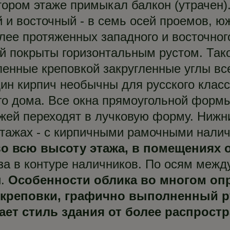
втором этаже примыкал балкон (утрачен
 и восточный - в семь осей проемов, ю
лее протяженных западного и восточно
ей покрыты горизонтальным рустом. Так
ленные креповкой закругленные углы все
ин кирпич необычны для русского класс
го дома. Все окна прямоугольной формы
ажей переходят в лучковую форму. Ниж
 этажах - с кирпичными рамочными нали
о всю высоту этажа, в помещениях 
а в контуре наличников. По осям межд
и.
Особенности облика во многом оп
креповки, графично выполненный руст
ет стиль здания от более распрост