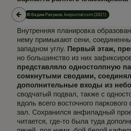
© Вадим Разумов, livejournal.com (2021)
Внутренняя планировка образован
нему примыкают сени, соединенн
западном углу.
Первый этаж, пр
но большинство из них зафиксиров
представляло одностолпную па
сомкнутыми сводами, соединя
дополнительные входы из небо
сводчатый подвал, также с одност
вдоль всего восточного паркового
зал. Сохранился анфиладный прое
читается, где-то была туда допол
печей, под ними -бой белой кафел