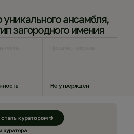
 уникального ансамбля,
ип загородного имения
нность
Предмет охраны
нность
Не утвержден
стать куратором
и куратора