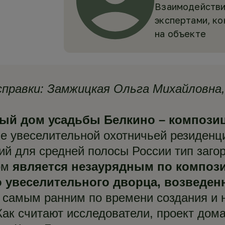
Взаимодействи
экспертами, к
на объекте
правки:
Замжицкая Ольга Михайловна,
ый дом усадьбы Белкино – компози
ве увеселительной охотничьей резиденц
й для средней полосы России тип заго
дом
является незаурядным по композ
увеселительного дворца, возведенн
 самым ранним по времени создания и
Как считают исследователи, проект дома