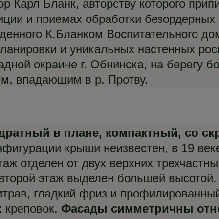
р Карл Бланк, авторству которого прип
зиции и приемах обработки безордерны
еденного К.Бланком Воспитательного до
ланировки и уникальных настенных ро
адной окраине г. Обнинска, на берегу б
м, впадающим в р. Протву.
дратный в плане, компактный, со ск
нфигурации крыши неизвестен, в 19 век
таж отделен от двух верхних трехчастн
второй этаж выделен большей высотой
рав, гладкий фриз и профилированный 
 креповок.
Фасады симметричны отно