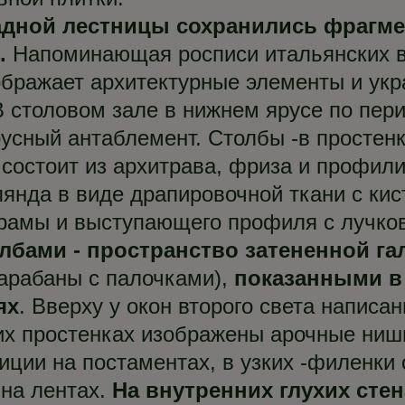
арадной лестницы сохранились фрагм
.
Напоминающая росписи итальянских в
бражает архитектурные элементы и укр
В столовом зале в нижнем ярусе по пер
сный антаблемент. Столбы -в простенк
состоит из архитрава, фриза и профили
янда в виде драпировочной ткани с кис
 рамы и выступающего профиля с лучк
олбами - пространство затененной г
барабаны с палочками),
показанными в
ях
. Вверху у окон второго света напис
х простенках изображены арочные ниши
иции на постаментах, в узких -филенки
на лентах.
На внутренних глухих стен