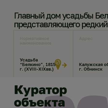
Главный дом усадьбы Бел
представляющего редкий 
Нормативное
Адрес
наименование
Усадьба
“Белкино”, 1815
Калужская об
г. (XVIII-XIXвв.)
г. Обнинск
Куратор
объекта