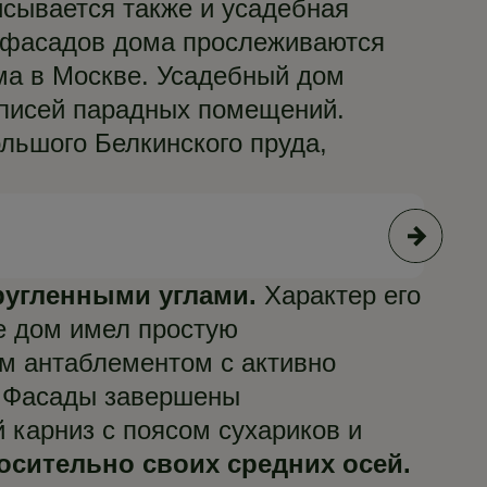
исывается также и усадебная
х фасадов дома прослеживаются
ма в Москве. Усадебный дом
списей парадных помещений.
ольшого Белкинского пруда,
© А
ругленными углами.
Характер его
е дом имел простую
ым антаблементом с активно
. Фасады завершены
карниз с поясом сухариков и
сительно своих средних осей.