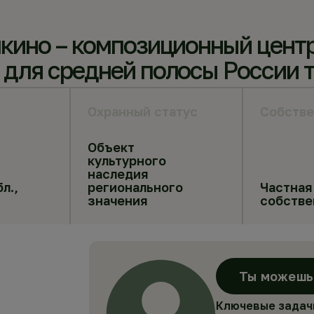
кино – композиционный центр
для средней полосы России т
Охранный статус
Собстве
Объект
культурного
наследия
л.,
регионального
Частная
значения
собстве
Ты можешь 
Ключевые задач