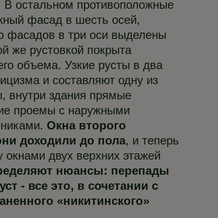
). В остальном противоположные
жный фасад в шесть осей,
го фасадов в три оси выделены
ой же рустовкой покрыта
го объема. Узкие русты в два
ицизма и составляют одну из
, внутри здания прямые
ние проемы с наружными
чниками.
Окна второго
они доходили до пола
, и теперь
у окнами двух верхних этажей
ределяют нюансы: перепады
 - все это, в сочетании с
раненного «никитинского»