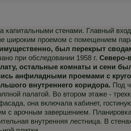
а капитальными стенами. Главный вход
ые широким проемом с помещением пара
еимущественно, был перекрыт свода
ано при обследовании 1958 г.
Северо-
лату, остальные комнаты и сени б
лись анфиладными проемами с круг
льшого внутреннего коридора.
Под ч
олпной палатой. Во втором этаже - тре
 фасада, она включала кабинет, гостин
м с арочным завершением. Планировка 
нительная внутренняя лестница. В стен
ьной плитки.