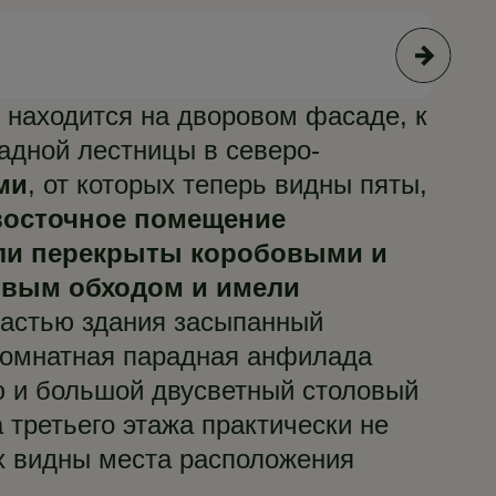
© Н
 находится на дворовом фасаде, к
дной лестницы в северо-
ми
, от которых теперь видны пяты,
восточное помещение
ыли перекрыты коробовыми и
овым обходом и имели
астью здания засыпанный
хкомнатная парадная анфилада
ую и большой двусветный столовый
третьего этажа практически не
ах видны места расположения