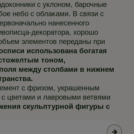
одоконники с уклоном, барочные
ое небо с облаками. В связи с
первоначально нанесенного
живописца-декоратора, хорошо
 объем элементов переданы при
осписи использована богатая
сто­желтым тоном,
поля между столбами в нижнем
транства.
лемент с фризом, украшенным
 с цветами и лавровыми ветвями
ажения скульптурной фигуры с
© С