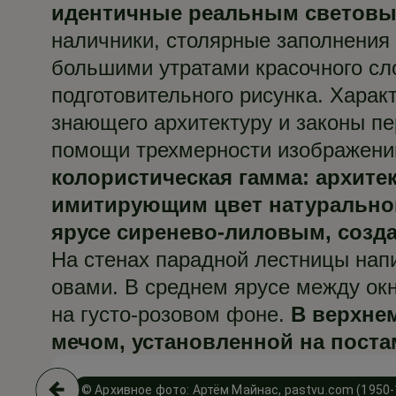
идентичные реальным световы
наличники, столярные заполнения 
большими утратами красочного сл
подготовительного рисунка. Харак
знающего архитектуру и законы п
помощи трехмерности изображений
колористическая гамма: архите
имитирующим цвет натуральног
ярусе сиренево-лиловым, созд
На стенах парадной лестницы на
овами. В среднем ярусе между ок
на густо-розовом фоне.
В верхне
мечом, установленной на поста
© Архивное фото: Артём Майнас, pastvu.com (1950-1