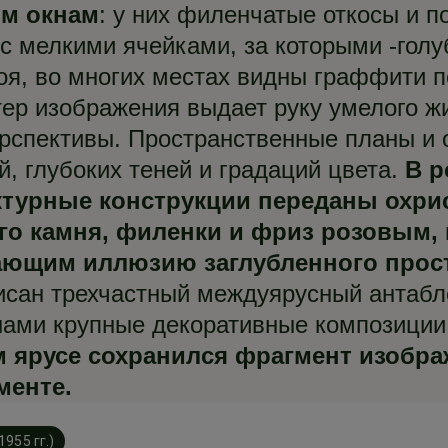
м окнам
: у них филенчатые откосы и п
с мелкими ячейками, за которыми -голуб
оя, во многих местах видны граффити 
тер изображения выдает руку умелого 
ерспективы. Пространственные планы и
, глубоких теней и градаций цвета.
В р
ктурные конструкции переданы охри
о камня, филенки и фриз розовым, 
ающим иллюзию заглубленного прос
писан трехчастный междуярусный антаб
нами крупные декоративные композиции
м ярусе сохранился фрагмент изобр
менте.
955 гг.)