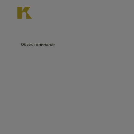
Главная
О нас
Новости
Каталог объект
Главная
Каталог объектов
Усадьба Белкин
Объект внимания
УСАДЬБ
©
Вадим
Разумов,
livejournal.com
(2021)
ОБНИНС