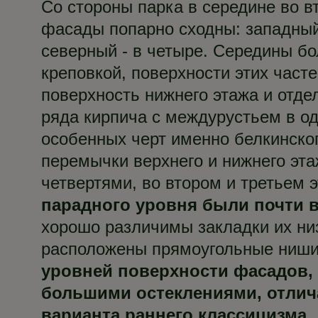
Со стороны парка в середине во 
фасады попарно сходны: западный
северный - в четыре. Середины бо
креповкой, поверхности этих част
поверхность нижнего этажа и отде
ряда кирпича с междурустьем в од
особенных черт именно белкинско
перемычки верхнего и нижнего эт
четвертями, во втором и третьем
парадного уровня были почти в
хорошо различимы закладки их низ
расположены прямоугольные ниш
уровней поверхности фасадов, 
большими остеклениями, отлича
варианта раннего классицизма.