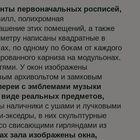
енты первоначальных росписей,
илл, полихромная
ашение этих помещений, а также
иметру написаны квадратные в
ах, по одному по бокам от каждого
рованного карниза на модульонах.
тями. У окон изображены
овым архивольтом и замковым
алереи с эмблемами музыки
 виде реальных предметов,
аны наличники с ушами и лучковыми
-экседры, в них скульптурные
 со свисающими гирляндами из
ах зала изображены окна,