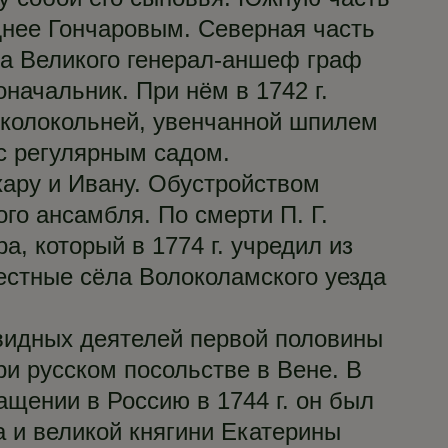
днее Гончаровым. Северная часть
тра Великого генерал-аншеф граф
начальник. При нём в 1742 г.
 колокольней, увенчанной шпилем
 с регулярным садом.
хару и Ивану. Обустройством
го ансамбля. По смерти П. Г.
, который в 1774 г. учредил из
естные сёла Волоколамского уезда
видных деятелей первой половины
ри русском посольстве в Вене. В
ащении в Россию в 1744 г. он был
 и великой княгини Екатерины