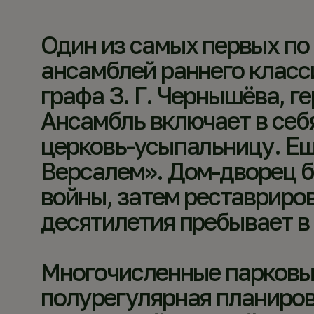
Один из самых первых по
ансамблей раннего класс
графа З. Г. Чернышёва, г
Ансамбль включает в себ
церковь-усыпальницу. Ещ
Версалем». Дом-дворец б
войны, затем реставриров
десятилетия пребывает в
Многочисленные парковы
полурегулярная планиров