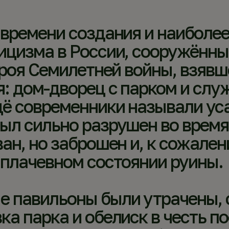
 времени создания и наиболе
ицизма в России, сооружённы
ероя Семилетней войны, взявше
я: дом-дворец с парком и слу
ё современники называли ус
ыл сильно разрушен во время
ан, но заброшен и, к сожале
 плачевном состоянии руины.
е павильоны были утрачены, 
ка парка и обелиск в честь 