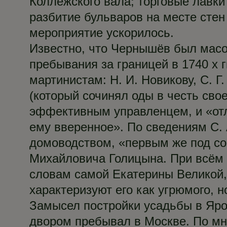
Коллежского вала; торговые лавки
разбитие бульваров на месте стен
мероприятие ускорилось.
Известно, что Чернышёв был масон
пребывания за границей в 1740 х 
мартинистам: Н. И. Новикову, С. Г
(который сочинял оды в честь сво
эффективным управленцем, и «отл
ему вверенное». По сведениям С.
домоводством, «первым же под с
Михайловича Голицына. При всём 
словам самой Екатерины Великой,
характеризуют его как угрюмого, н
Замысел постройки усадьбы в Яроп
двором пребывал в Москве. По мн