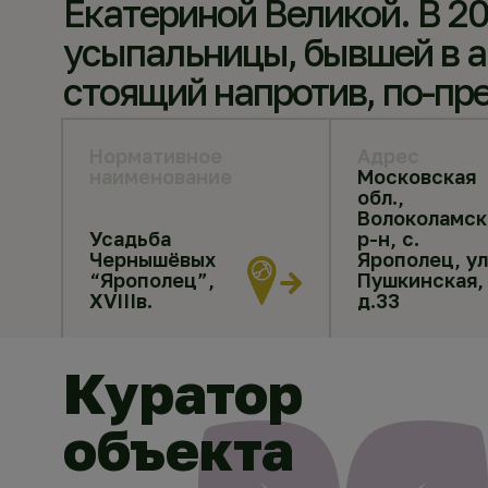
Екатериной Великой. В 20
усыпальницы, бывшей в а
стоящий напротив, по-пр
Нормативное
Адрес
наименование
Московская
обл.,
Волоколамск
Усадьба
р-н, с.
Чернышёвых
Ярополец, ул
“Ярополец”,
Пушкинская,
XVIIIв.
д.33
Куратор
объекта