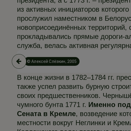
президента, а с 1773 г. – презид
из активных инициаторов которого 
прослужил наместником в Белорус
новоприсоединённых территорий, 
прокладывались прямые дороги-ал
служба, велась активная регулярна
© Алексей Слёзкин, 2005
В конце жизни в 1782–1784 гг. п
также успел развить бурную строи
своих предшественников. Чернышёв
чумного бунта 1771 г.
Именно под
Сената в Кремле
, возведение ко
местности вокруг Неглинки и Крем