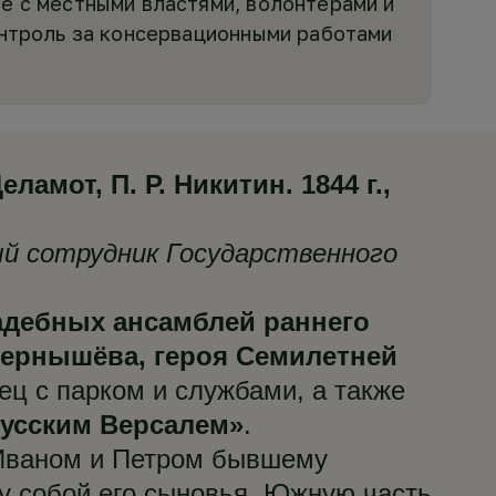
е с местными властями, волонтерами и
онтроль за консервационными работами
амот, П. Р. Никитин. 1844 г.,
ый сотрудник Государственного
адебных ансамблей раннего
 Чернышёва, героя Семилетней
ец с парком и службами, а также
усским Версалем»
.
 Иваном и Петром бывшему
ду собой его сыновья. Южную часть