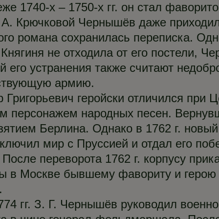
еже 1740-х – 1750-х гг. он стал фавори
. А. Крючковой Чернышёв даже приходи
кого романа сохранилась переписка. Одн
 Княгиня не отходила от его постели, Ч
й его устранения также считают недоб
йствующую армию.
Григорьевич геройски отличился при Цо
ым персонажем народных песен. Вернувш
ятием Берлина. Однако в 1762 г. новый 
ключил мир с Пруссией и отдал его по
 После переворота 1762 г. корпусу прик
ны в Москве бывшему фавориту и герою
.
74 гг. З. Г. Чернышёв руководил военно