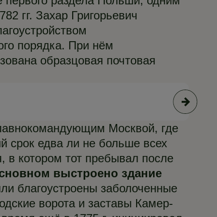
ле первого раздела Польши, одним
782 гг. Захар Григорьевич
лагоустройством
го порядка. При нём
изована образцовая почтовая
© А
главнокомандующим Москвой, где
й срок едва ли не больше всех
, в котором тот пребывал после
сновном выстроено здание
Были благоустроены заболоченные
одские ворота и заставы Камер-