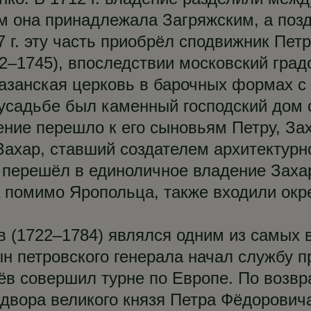
ом она принадлежала Загряжским, а поз
7 г. эту часть приобрёл сподвижник Пе
–1745), впоследствии московский градо
азанская церковь в барочных формах с
в усадьбе был каменный господский дом
ение перешло к его сыновьям Петру, За
ахар, ставший создателем архитектурно
ерешёл в единоличное владение Захара
а помимо Яропольца, также входили окр
 (1722–1784) являлся одним из самых 
н петровского генерала начал службу п
ёв совершил турне по Европе. По возвр
двора великого князя Петра Фёдоровича