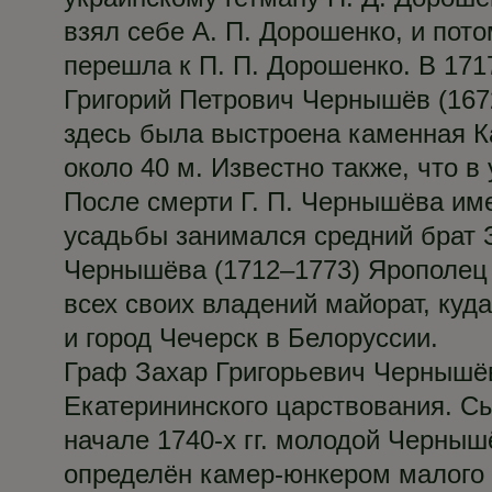
взял себе А. П. Дорошенко, и пот
перешла к П. П. Дорошенко. В 171
Григорий Петрович Чернышёв (1672
здесь была выстроена каменная К
около 40 м. Известно также, что 
После смерти Г. П. Чернышёва им
усадьбы занимался средний брат З
Чернышёва (1712–1773) Ярополец п
всех своих владений майорат, куд
и город Чечерск в Белоруссии.
Граф Захар Григорьевич Чернышёв
Екатерининского царствования. Сы
начале 1740‑х гг. молодой Черныш
определён камер-юнкером малого 