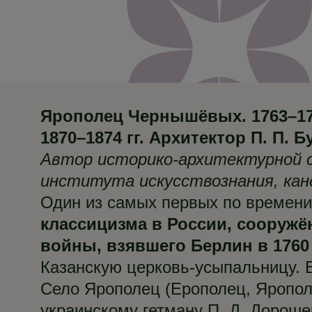
Ярополец Чернышёвых. 1763–1768 
1870–1874 гг. Архитектор П. П. 
Автор историко-архитектурной с
института искусствознания, кан
Один из самых первых по времени
классицизма в России, сооружё
войны, взявшего Берлин в 1760 
Казанскую церковь-усыпальницу.
Село Ярополец (Ерополец, Яропол
украинскому гетману П. Д. Дороше