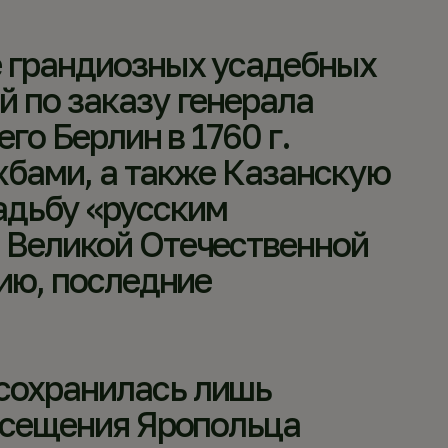
е грандиозных усадебных
й по заказу генерала
го Берлин в 1760 г.
жбами, а также Казанскую
адьбу «русским
 Великой Отечественной
нию, последние
сохранилась лишь
посещения Яропольца