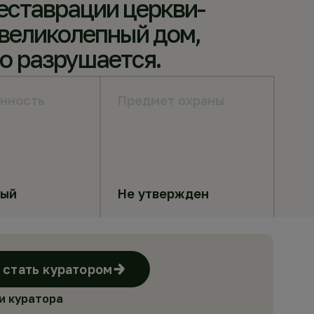
реставрации церкви-
 великолепный дом,
о разрушается.
нность
Предмет охраны
ный
Не утвержден
стать куратором
и куратора