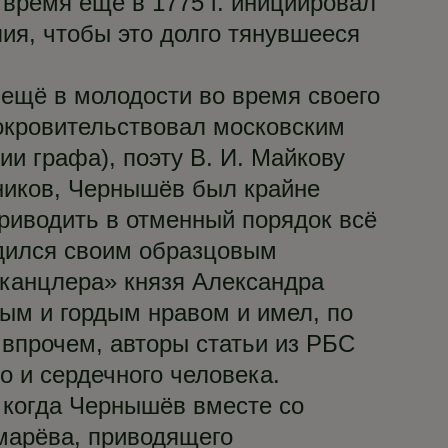
 время ещё в 1775 г. инициировал
лия, чтобы это долго тянувшееся
 ещё в молодости во время своего
покровительствовал московским
ии графа), поэту В. И. Майкову
нников, Чернышёв был крайне
риводить в отменный порядок всё
рдился своим образцовым
канцлера» князя Александра
ым и гордым нравом и имел, по
впрочем, авторы статьи из РБС
о и сердечного человека.
, когда Чернышёв вместе со
марёва, приводящего