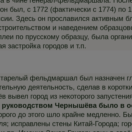
ента в чине генерал-фельдмаршала. Пос
он был, с 1772 (фактически с 1774) по 1
сии. Здесь он прославился активным б
строительством и наведением образцово
леи по прусскому образцу, была орган
я застройка городов и т.п.
рестарелый фельдмаршал был назначен 
тельную деятельность, сделав в коротки
 вывел город из некоторого запустения
 руководством Чернышёва было в о
торого до этого шло крайне медленно. 
ля; исправлены стены Китай-Города; гор