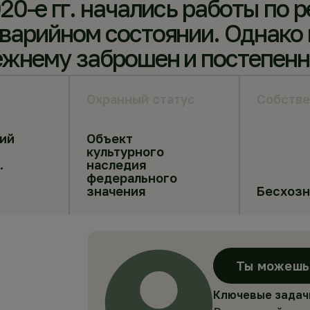
20-е гг. начались работы по 
варийном состоянии. Однако
ежнему заброшен и постепенн
Охранный статус
Собстве
ий
Объект
культурного
.
наследия
федерального
значения
Бесхоз
Ты можешь 
Ключевые задач