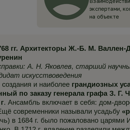
Взаимодействи
экспертами, к
на объекте
гг. Архитекторы Ж.‑Б. М. Валлен-Дел
Буренин
правки: А. Н. Яковлев, старший научн
дидат искусствоведения
 создания и наиболее
грандиозных ус
нный по заказу генерала графа З. Г.
г
. Ансамбль включает в себя: дом-двор
 Ещё современники называли усадьбу
«р
чь) в 1684 г. было пожаловано царями
нко. В 1712 г. владение разделили меж