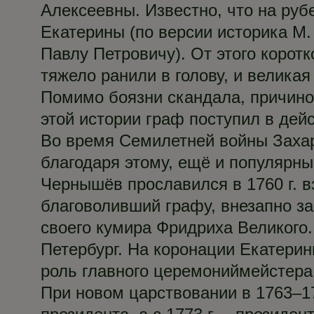
Алексеевны. Известно, что на руб
Екатерины (по версии историка М
Павлу Петровичу). От этого корот
тяжело ранили в голову, и великая
Помимо боязни скандала, причино
этой истории граф поступил в де
Во время Семилетней войны Захар 
благодаря этому, ещё и популярн
Чернышёв прославился в 1760 г. вз
благоволивший графу, внезапно за
своего кумира Фридриха Великого.
Петербург. На коронации Екатери
роль главного церемониймейстера
При новом царствовании в 1763–17