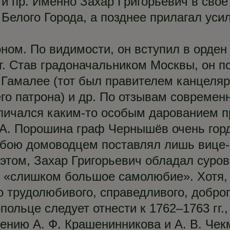
 и пр. Именно Захар Григорьевич в своё
 Белого Города, а позднее прилагал уси
ом. По видимости, он вступил в орден
гг. Став градоначальником Москвы, он 
. Гамалее (тот был правителем канцеляр
его патрона) и др. По отзывам совреме
ичался каким-то особым дарованием п
 А. Порошина граф Чернышёв очень го
обою домоводцем поставлял лишь вице-
этом, Захар Григорьевич обладал суров
 «слишком большое самолюбие». Хотя, 
о трудолюбивого, справедливого, доброг
ольце следует отнести к 1762–1763 гг.
ению А. Ф. Крашенинникова и А. В. Чек