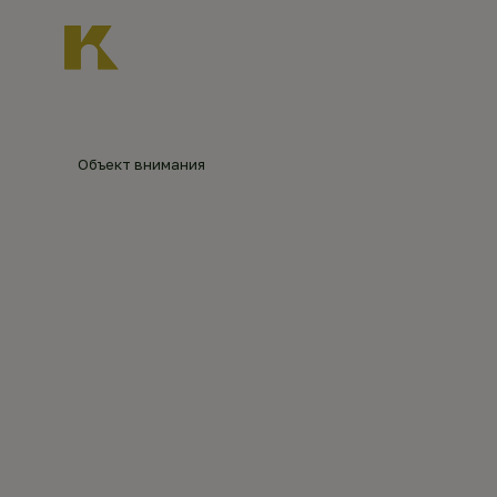
Главная
О нас
Новости
Каталог объект
Главная
Каталог объектов
Усадьба Черны
Объект внимания
УСАДЬБ
©
Вадим
Разумов
ЯРОПОЛ