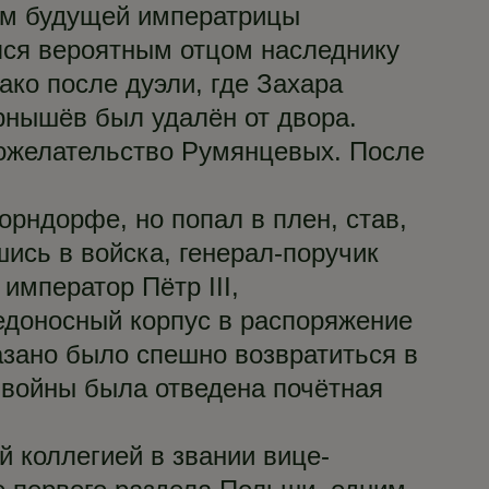
том будущей императрицы
лся вероятным отцом наследнику
ако после дуэли, где Захара
ернышёв был удалён от двора.
рожелательство Румянцевых. После
рндорфе, но попал в плен, став,
ись в войска, генерал-поручик
император Пётр III,
бедоносный корпус в распоряжение
азано было спешно возвратиться в
 войны была отведена почётная
й коллегией в звании вице-