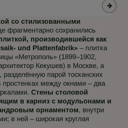
© А
кой со стилизованными
де фрагментарно сохранились
плиткой, производившейся как
ik- und Plattenfabrik»
– плитка
ницы «Метрополь» (1899–1902,
 архитектор Кекушев) в Москве, а
, разделённую парой тосканских
В простенках между окнами – два
еркалами.
Стены столовой
щим в карниз с модульонами и
андровым орнаментом
, внутри
и; в ней – широкая круглая