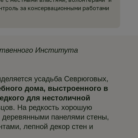
онтроль за консервационными работами
рственного Института
ыделяется усадьба Севрюговых,
ебного дома, выстроенного в
редкого для нестоличной
зцов. На редкость хорошую
е деревянными панелями стены,
тами, лепной декор стен и