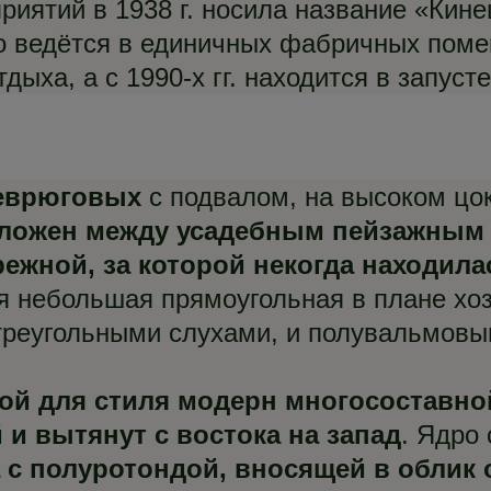
риятий в 1938 г. носила название «Ки
о ведётся в единичных фабричных поме
ыха, а с 1990-х гг. находится в запусте
еврюговых
с подвалом, на высоком цок
ложен между усадебным пейзажным 
режной, за которой некогда находила
ся небольшая прямоугольная в плане хо
 треугольными слухами, и полувальмов
ной для стиля модерн многосоставн
и вытянут с востока на запад
. Ядро
 с полуротондой, вносящей в облик 