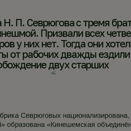
 Н. П. Севрюгова с тремя бра
нешмой. Призвали всех четве
ов у них нет. Тогда они хоте
ы от рабочих дважды ездили 
обождение двух старших
рика Севрюговых национализирована, в 
» образована «Кинешемская объединё