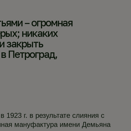
тьями – огромная
рых; никаких
ли закрыть
в Петроград,
1923 г. в результате слияния с
нная мануфактура имени Демьяна