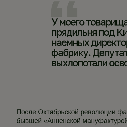
У моего товарища
прядильня под Ки
наемных директор
фабрику. Депутат
выхлопотали осв
После Октябрьской революции фаб
бывшей «Анненской мануфактурой