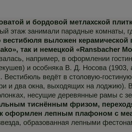
ватой и бордовой метлахской плит
й этаж занимали парадные комнаты, г
о вестибюля выложен керамической 
ko», так и немецкой «Ransbacher Mosa
валась, например, в оформлении гости
Кекушев) и особняка В. Д. Носова (1903,
. Вестибюль ведёт в столовую-гостиную
три и два окна, выходящих на лоджию). 
олонках, несущие деревянные рамы с з
альным тиснённым фризом, переходя
к оформлен лепным плафоном с ме
звезда, образованная лепными фестонам
.