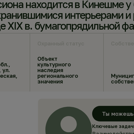
сиона находится в Кинешме у 
хранившимися интерьерами и 
це XIX в. бумагопрядильной ф
Охранный статус
Собстве
Объект
бл.,
культурного
 ул.
наследия
еская,
регионального
Муницип
значения
собстве
Ты можешь 
Ключевые задач
Взаимодействи