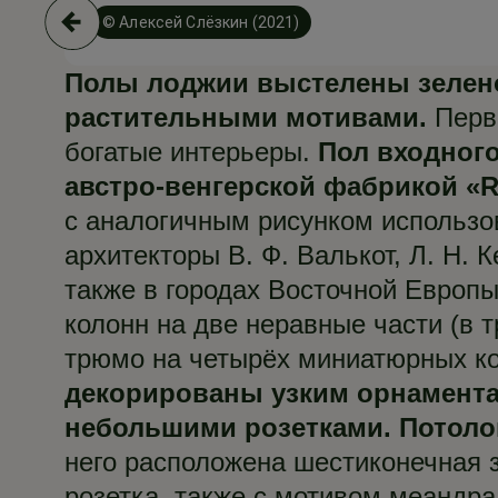
© Алексей Слёзкин (2021)
Полы лоджии выстелены зелено
растительными мотивами.
Первы
богатые интерьеры.
Пол входног
австро-венгерской фабрикой «Ra
с аналогичным рисунком использо
архитекторы В. Ф. Валькот, Л. Н. 
также в городах Восточной Европы
колонн на две неравные части (в 
трюмо на четырёх миниатюрных к
декорированы узким орнамент
небольшими розетками.
Потоло
него расположена шестиконечная 
розетка, также с мотивом меандра