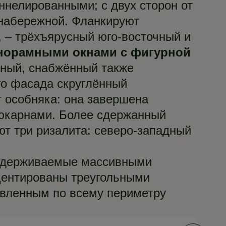
ннелированными; с двух сторон от
набережной. Фланкируют
 – трёхъярусный юго-восточный и
норамными окнами с фигурной
адный, снабжённый также
го фасада скруглённый
 особняка: она завершена
люкарнами. Более сдержанный
ют три ризалита: северо-западный
оддерживаемые массивными
центированы треугольными
вленным по всему периметру