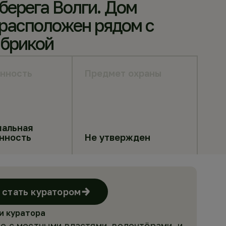
берега Волги. Дом
расположен рядом с
абрикой
нность
Предмет охраны
альная
нность
Не утвержден
стать куратором
и куратора
е с местными властями, волонтёрами и