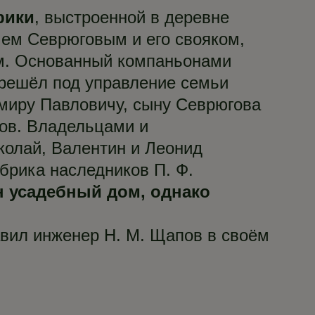
рики
, выстроенной в деревне
чем Севрюговым и его свояком,
м. Основанный компаньонами
решёл под управление семьи
имиру Павловичу, сыну Севрюгова
гов. Владельцами и
колай, Валентин и Леонид
брика наследников П. Ф.
ен усадебный дом, однако
авил инженер Н. М. Щапов в своём