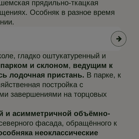
нешемская прядильно-ткацкая
щениях. Особняк в разное время
нии.
© А
оле, гладко оштукатуренный и
парком и склоном
,
ведущим к
сь лодочная пристань.
В парке, к
зяйственная постройка с
ыми завершениями на торцовых
ой и асимметричной объёмно-
 северного фасада, обращённого к
особняка неоклассические