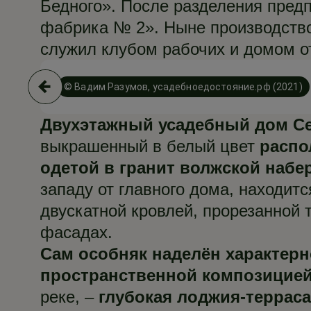
Бедного». После разделения предп
фабрика № 2». Ныне производств
служил клубом рабочих и домом отд
© Вадим Разумов, усадебноедостояние.рф (2021)
Двухэтажный усадебный дом С
выкрашенный в белый цвет
распо
одетой в гранит волжской набе
западу от главного дома, находит
двускатной кровлей, прорезанной
фасадах.
Сам особняк наделён характер
пространственной композицией 
реке, –
глубокая лоджия-терраса