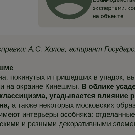
экспертами, к
на объекте
правки:
А.С. Холов, аспирант Госуда
ешме
на, покинутых и пришедших в упадок, в
и на окраине Кинешмы.
В облике усад
классицизма, угадывается влияние 
на,
а также некоторых московских обра
, имеют интерьеры особняка: отделанны
скими и резными декоративными элемен