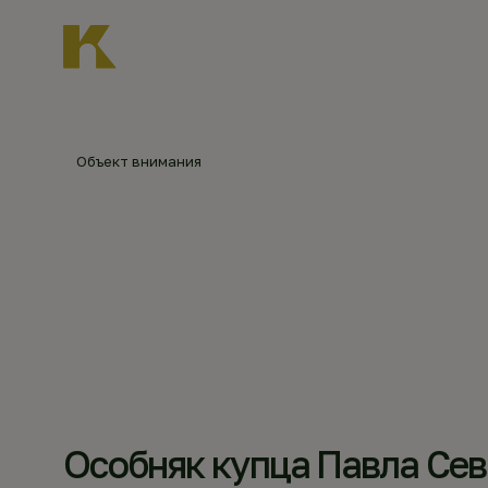
Главная
О нас
Новости
Каталог объект
Главная
Каталог объектов
Усадьба П.Ф. С
Объект внимания
УСАДЬБА
©
Наталья
Бондарева,
nataturka.ru
(2012)
Особняк купца Павла Сев