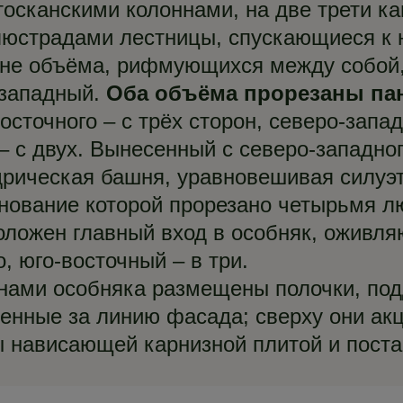
сканскими колоннами, на две трети ка
люстрадами лестницы, спускающиеся к 
ане объёма, рифмующихся между собой,
-западный.
Оба объёма прорезаны па
осточного – с трёх сторон, северо-зап
 с двух. Вынесенный с северо-западно
рическая башня, уравновешивая силуэт
снование которой прорезано четырьмя 
ложен главный вход в особняк, оживля
о, юго-восточный – в три.
нами особняка размещены полочки, п
енные за линию фасада; сверху они ак
 нависающей карнизной плитой и поста