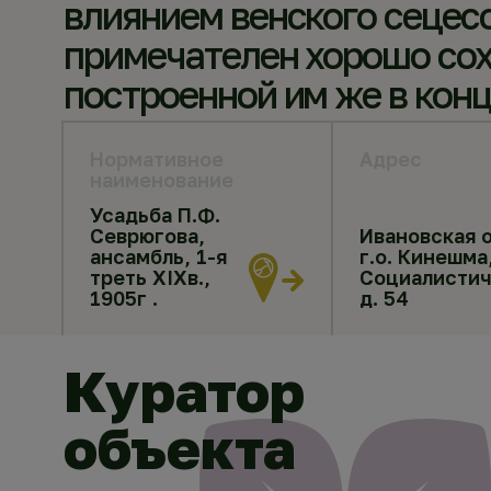
влиянием венского сецес
примечателен хорошо со
построенной им же в кон
Нормативное
Адрес
наименование
Усадьба П.Ф.
Севрюгова,
Ивановская о
ансамбль, 1-я
г.о. Кинешма,
треть XIXв.,
Социалистич
1905г .
д. 54
Куратор
объекта