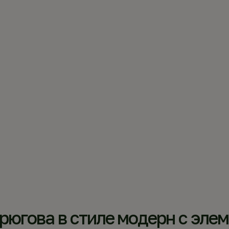
ов
Библиотека
Отчетность
еврюгова
 П.Ф. СЕ
рюгова в стиле модерн с эле