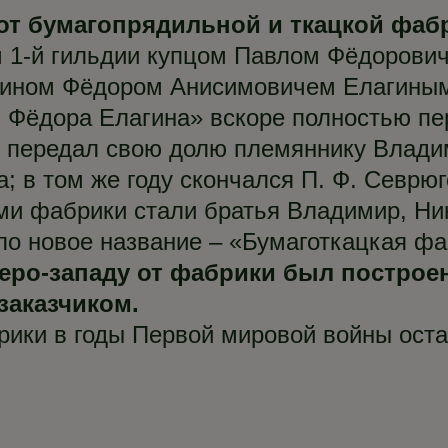
от бумагопрядильной и ткацкой фаб
м 1-й гильдии купцом Павлом Фёдорови
нином Фёдором Анисимовичем Елагины
 Фёдора Елагина» вскоре полностью пе
гин передал свою долю племяннику Влад
а; в том же году скончался П. Ф. Севрю
и фабрики стали братья Владимир, Ни
ло новое название – «Бумаготкацкая фа
северо-западу от фабрики был постро
 заказчиком.
рики в годы Первой мировой войны ост