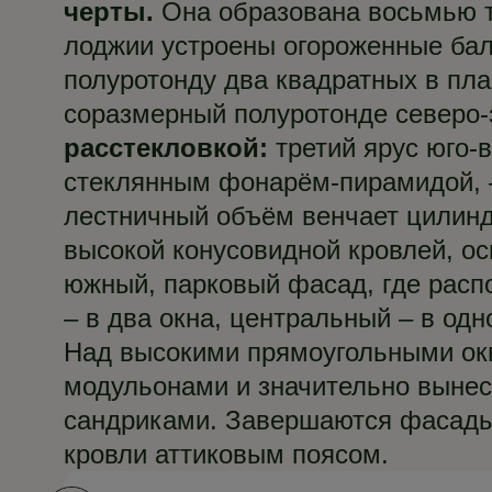
черты.
Она образована восьмью то
лоджии устроены огороженные ба
полуротонду два квадратных в пл
соразмерный полуротонде северо
расстекловкой:
третий ярус юго-в
стеклянным фонарём-пирамидой, –
лестничный объём венчает цилинд
высокой конусовидной кровлей, о
южный, парковый фасад, где распо
– в два окна, центральный – в одн
Над высокими прямоугольными ок
модульонами и значительно вынес
сандриками. Завершаются фасады
кровли аттиковым поясом.