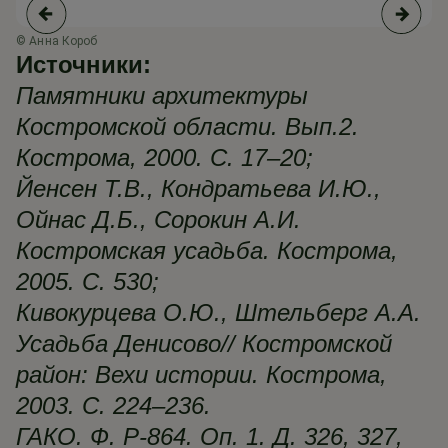
© Анна Короб
© 
Источники:
Памятники архитектуры
Костромской области. Вып.2.
Кострома, 2000. С. 17–20;
Йенсен Т.В., Кондратьева И.Ю.,
Ойнас Д.Б., Сорокин А.И.
Костромская усадьба. Кострома,
2005. С. 530;
Кивокурцева О.Ю., Штельберг А.А.
Усадьба Денисово// Костромской
район: Вехи истории. Кострома,
2003. С. 224–236.
ГАКО. Ф. Р-864. Оп. 1. Д. 326, 327,