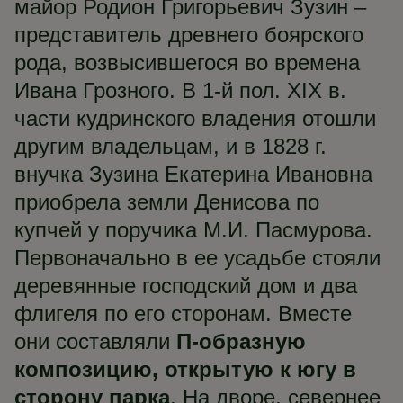
майор Родион Григорьевич Зузин –
представитель древнего боярского
рода, возвысившегося во времена
Ивана Грозного. В 1-й пол. XIX в.
части кудринского владения отошли
другим владельцам, и в 1828 г.
внучка Зузина Екатерина Ивановна
приобрела земли Денисова по
купчей у поручика М.И. Пасмурова.
Первоначально в ее усадьбе стояли
деревянные господский дом и два
флигеля по его сторонам. Вместе
они составляли
П-образную
композицию, открытую к югу в
сторону парка
. На дворе, севернее