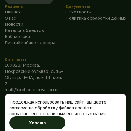
Разделы
Документы
Главная
Отчетность
О нас
Политика обработки данных
Новости
Каталог объектов
Библиотека
Личный кабинет донора
Контакты
109028, Москва,
Покровский бульвар, д. 16-
18, стр. 4-4А, пом. III, ком.
2
mail@archconservation.ru
Продолжая использовать наш сайт, вы даёте
согласие на обработку файлов cookie и
соглашаетесь с правилами его использования.
©
2026
АНО
Сделано
Хорошо
«Консервация»
в