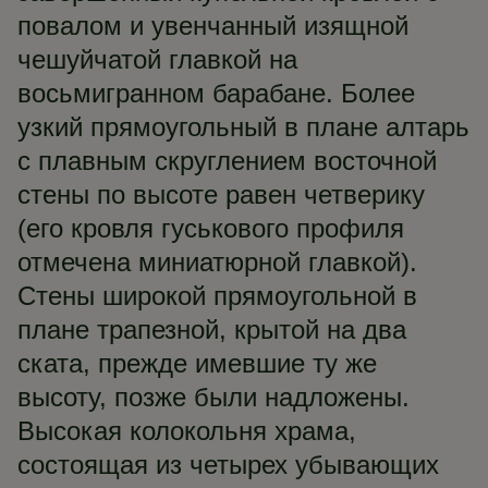
повалом и увенчанный изящной
чешуйчатой главкой на
восьмигранном барабане. Более
узкий прямоугольный в плане алтарь
с плавным скруглением восточной
стены по высоте равен четверику
(его кровля гуськового профиля
отмечена миниатюрной главкой).
Стены широкой прямоугольной в
плане трапезной, крытой на два
ската, прежде имевшие ту же
высоту, позже были надложены.
Высокая колокольня храма,
состоящая из четырех убывающих