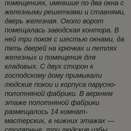
помещениях, имевшие по два окна с
железными решетками и ставнями,
дверь железная. Около ворот
помещалась заводская контора. В
ней три покоя с шестью окнами, да
пять дверей на крючках и петлях
железных и помещения для
кладовых. С двух сторон к
господскому дому примыкали
людские покои и корпуса парусно-
полотняной фабрики. В верхнем
этаже полотняной фабрики
размещалось 14 комнат-
мастерских, в нижних этажах —
столярные, три людские избы,