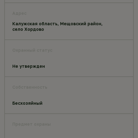
Адрес
Калужская область, Мещовский район,
село Хордово
Охранный статус
Не утвержден
Собственность
Бесхозяйный
Предмет охраны