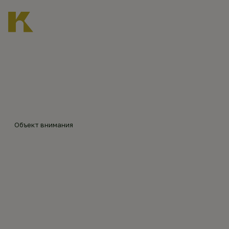
Главная
Каталог объектов
Знаменская церковь в Хордово
©
Екате
рина
Шкур
Объект внимания
ко
ЗНАМЕНСКАЯ
(202
2)
ЦЕРКОВЬ В ХОРДОВО